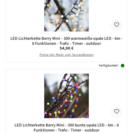
LED Lichterkette Berry Mini - 300 warmweiße opale LED - 6m -
8 Funktionen - Trafo - Timer - outdoor
Regulärer Preis:
54,90 €
Preise inkl. MwSt. zzgl. Versandkosten
Verfügbarkeit:
LED Lichterkette Berry Mini - 300 bunte opale LED - 6m - 8
Funktionen - Trafo - Timer - outdoor