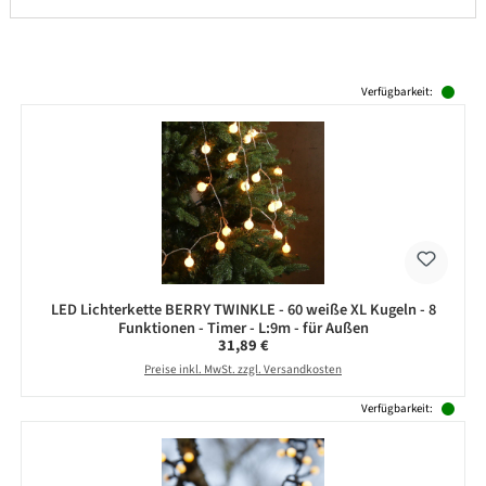
Produktgalerie überspringen
Verfügbarkeit:
LED Lichterkette BERRY TWINKLE - 60 weiße XL Kugeln - 8
Funktionen - Timer - L:9m - für Außen
Regulärer Preis:
31,89 €
Preise inkl. MwSt. zzgl. Versandkosten
Verfügbarkeit: