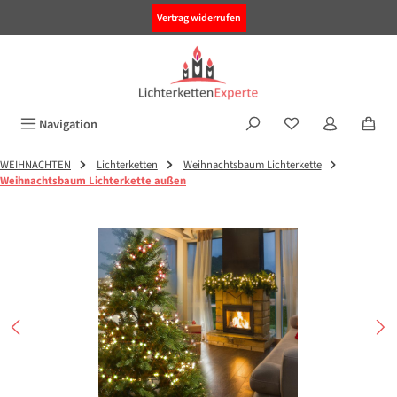
alt springen
Vertrag widerrufen
Navigation
WEIHNACHTEN
Lichterketten
Weihnachtsbaum Lichterkette
Weihnachtsbaum Lichterkette außen
Bildergalerie überspringen