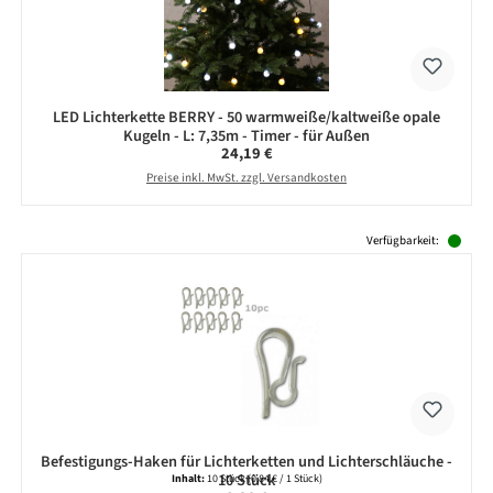
LED Lichterkette BERRY - 50 warmweiße/kaltweiße opale
Kugeln - L: 7,35m - Timer - für Außen
Regulärer Preis:
24,19 €
Preise inkl. MwSt. zzgl. Versandkosten
Produktgalerie überspringen
Verfügbarkeit:
Befestigungs-Haken für Lichterketten und Lichterschläuche -
10 Stück
Inhalt:
10 Stück
(0,84 € / 1 Stück)