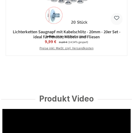
Lichterketten Saugnapf mit Kabelschlitz - 20mm - 20er Set -
ideal für Fenster, Möbeln und Fliesen
Inhalt:
20 Stück
(0,50 € / 1 Stück)
Verkaufspreis:
9,99 €
Regulärer Preis:
11,69 €
(14.54% gespart)
Preise inkl. MwSt. zzgl. Versandkosten
Produkt Video