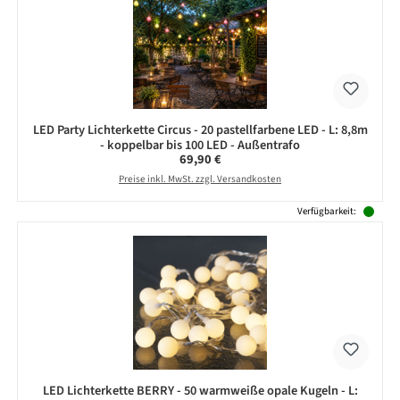
LED Party Lichterkette Circus - 20 pastellfarbene LED - L: 8,8m
- koppelbar bis 100 LED - Außentrafo
Regulärer Preis:
69,90 €
Preise inkl. MwSt. zzgl. Versandkosten
Verfügbarkeit:
LED Lichterkette BERRY - 50 warmweiße opale Kugeln - L: