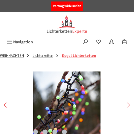
alt springen
Vertrag widerrufen
Navigation
WEIHNACHTEN
Lichterketten
Kugel Lichterketten
Bildergalerie überspringen