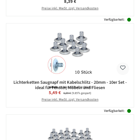
Regulärer Preis:
8,39 €
Preise inkl. MwSt. zzgl. Versandkosten
Verfügbarkeit:
Lichterketten Saugnapf mit Kabelschlitz - 20mm - 10er Set -
ideal für Fenster, Möbeln und Fliesen
Inhalt:
10 Stück
(0,55 € / 1 Stück)
Verkaufspreis:
5,49 €
Regulärer Preis:
6,09 €
(9.85% gespart)
Preise inkl. MwSt. zzgl. Versandkosten
Verfügbarkeit: