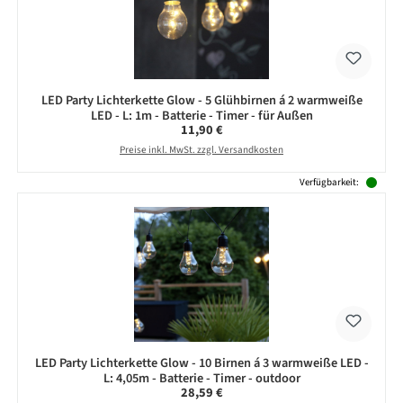
LED Party Lichterkette Glow - 5 Glühbirnen á 2 warmweiße
LED - L: 1m - Batterie - Timer - für Außen
Regulärer Preis:
11,90 €
Preise inkl. MwSt. zzgl. Versandkosten
Verfügbarkeit:
LED Party Lichterkette Glow - 10 Birnen á 3 warmweiße LED -
L: 4,05m - Batterie - Timer - outdoor
Regulärer Preis:
28,59 €