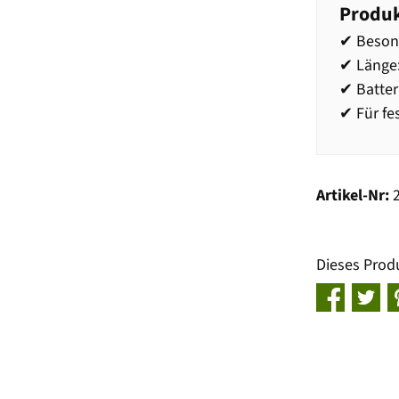
Produk
✔ Besond
✔ Länge
✔ Batter
✔ Für fe
Artikel-Nr:
Dieses Prod