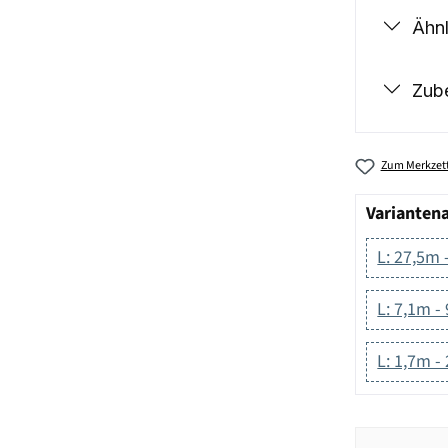
Ähnl
Zub
Zum Merkzett
Varianten
L: 27,5m 
L: 7,1m -
L: 1,7m -