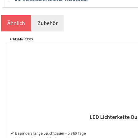
Ähnlich
Zubehör
Produktgalerie überspringen
Artikel-Nr: 22333
LED Lichterkette Dur
✔ Besonders lange Leuchtdauer - bis 60 Tage