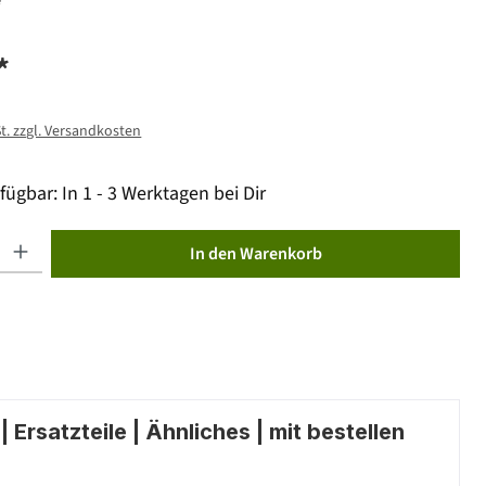
*
St. zzgl. Versandkosten
fügbar: In 1 - 3 Werktagen bei Dir
ib den gewünschten Wert ein oder benutze die Schaltflächen um die Anzahl zu erhöhen od
In den Warenkorb
 Ersatzteile | Ähnliches | mit bestellen