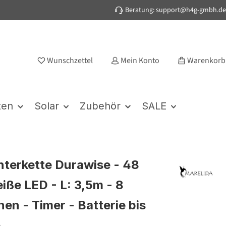
Beratung: support@h4g-gmbh.de
Wunschzettel
Mein Konto
Warenkorb
ten
Solar
Zubehör
SALE
hterkette Durawise - 48
ße LED - L: 3,5m - 8
en - Timer - Batterie bis
e