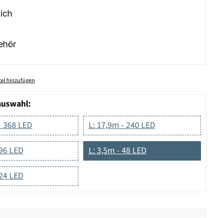
ich
ehör
el hinzufügen
auswahl:
- 368 LED
L: 17,9m - 240 LED
 96 LED
L: 3,5m - 48 LED
 24 LED