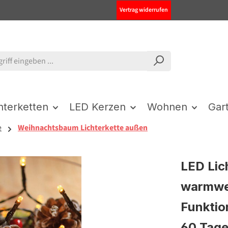
Vertrag widerrufen
chterketten
LED Kerzen
Wohnen
Gar
e
Weihnachtsbaum Lichterkette außen
LED Lic
warmwei
Funktion
60 Tag