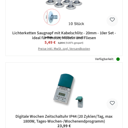
Lichterketten Saugnapf mit Kabelschlitz - 20mm - 10er Set -
ideal für Fenster, Möbeln und Fliesen
Inhalt:
10 Stück
(0,55 € / 1 Stück)
Verkaufspreis:
5,49 €
Regulärer Preis:
6,09 €
(9.85% gespart)
Preise inkl. MwSt. zzgl. Versandkosten
Verfügbarkeit:
Digitale Wochen Zeitschaltuhr IP44 (20 Zyklen/Tag, max
1800W, Tages-Wochen-/Wochenendprogramm)
Regulärer Preis:
23,99 €