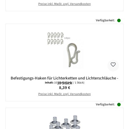
Preise inkl. MwSt. zzgl. Versandkosten
Produktgalerie überspringen
Verfügbarkeit:
Befestigungs-Haken für Lichterketten und Lichterschläuche -
10 Stück
Inhalt:
10 Stück
(0,84 € / 1 Stück)
Regulärer Preis:
8,39 €
Preise inkl. MwSt. zzgl. Versandkosten
Verfügbarkeit: