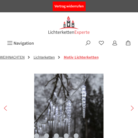
alt springen
Vertrag widerrufen
Navigation
WEIHNACHTEN
Lichterketten
Motiv Lichterketten
Bildergalerie überspringen