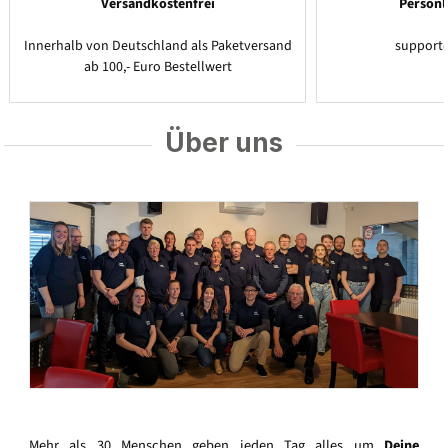
Versandkostenfrei
Persönl
Innerhalb von Deutschland als Paketversand
support
ab 100,- Euro Bestellwert
Über uns
Mehr als 30 Menschen geben jeden Tag alles um
Deine