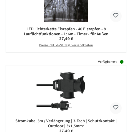
LED Lichterkette Eiszapfen - 40 Eiszapfen - 8
Lauflichtfunktionen - L: 6m - Timer - für Außen
Regulärer Preis:
27,49 €
Preise inkl. MwSt. zzgl. Versandkosten
Produktgalerie überspringen
Verfügbarkeit:
Stromkabel 3m / Verlängerung | 3-Fach | Schutzkontakt |
Outdoor | 3x1,5mm²
Regulärer Preis:
27,49 €