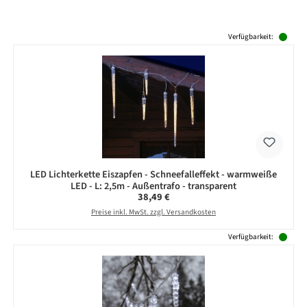
Produktgalerie überspringen
Verfügbarkeit:
LED Lichterkette Eiszapfen - Schneefalleffekt - warmweiße
LED - L: 2,5m - Außentrafo - transparent
Regulärer Preis:
38,49 €
Preise inkl. MwSt. zzgl. Versandkosten
Verfügbarkeit: