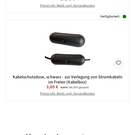
Preise inkl. MwSt. zzgl. Versandkosten
Verfügbarkeit:
Kabelschutzdose, schwarz - zur Verlegung von Stromkabeln
im Freien (Kabelbox)
Verkaufspreis:
3,09 €
Regulärer Preis:
6,09 €
(49.26% gespart)
Preise inkl. MwSt. zzgl. Versandkosten