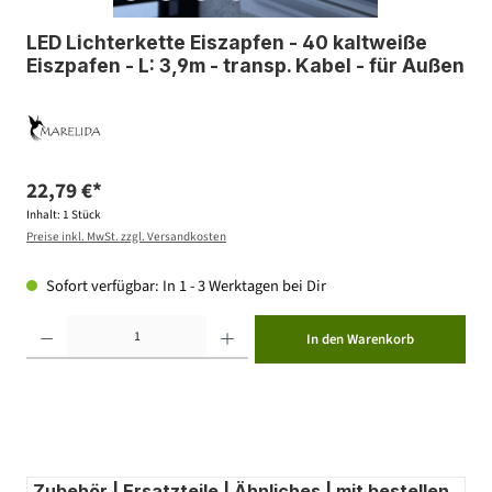
LED Lichterkette Eiszapfen - 40 kaltweiße
Eiszpafen - L: 3,9m - transp. Kabel - für Außen
22,79 €*
Inhalt:
1 Stück
Preise inkl. MwSt. zzgl. Versandkosten
Sofort verfügbar: In 1 - 3 Werktagen bei Dir
Produkt Anzahl: Gib den gewünschten Wert ein oder benutze die Schaltflächen um die Anzahl zu erhöhen ode
In den Warenkorb
Zubehör | Ersatzteile | Ähnliches | mit bestellen