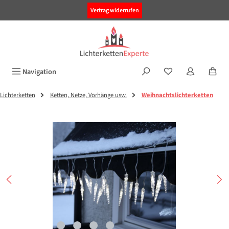
alt springen
Vertrag widerrufen
Navigation
Lichterketten
Ketten, Netze, Vorhänge usw.
Weihnachtslichterketten
Bildergalerie überspringen