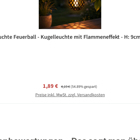
chte Feuerball - Kugelleuchte mit Flammeneffekt - H: 9cm
Verkaufspreis:
Regulärer Preis:
1,89 €
4,19 €
(54.89% gespart)
Preise inkl. MwSt. zzgl. Versandkosten