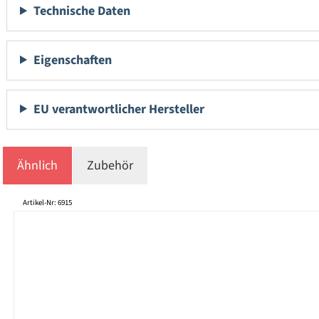
Technische Daten
Eigenschaften
EU verantwortlicher Hersteller
Ähnlich
Zubehör
Produktgalerie überspringen
Artikel-Nr: 6915