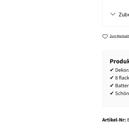
Zub
Zum Merkzett
Produk
✔ Dekora
✔ 8 flac
✔ Batter
✔ Schöne
Artikel-Nr: