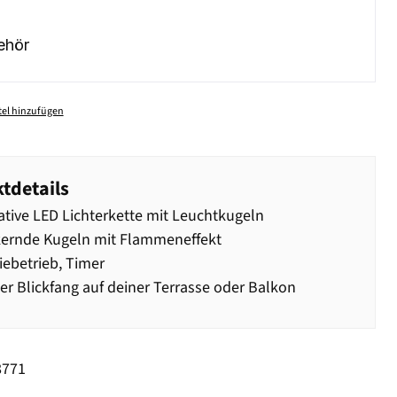
ehör
el hinzufügen
tdetails
tive LED Lichterkette mit Leuchtkugeln
kernde Kugeln mit Flammeneffekt
iebetrieb, Timer
r Blickfang auf deiner Terrasse oder Balkon
8771