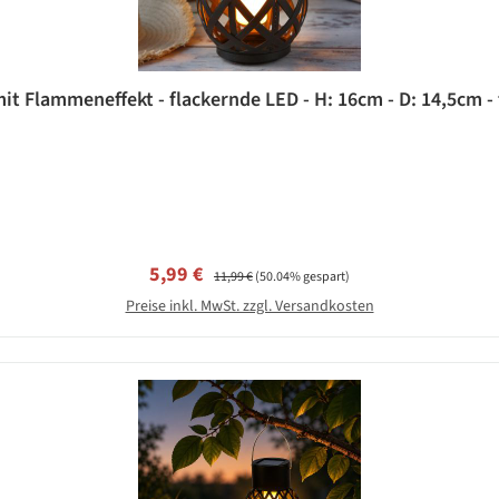
it Flammeneffekt - flackernde LED - H: 16cm - D: 14,5cm -
Verkaufspreis:
Regulärer Preis:
5,99 €
11,99 €
(50.04% gespart)
Preise inkl. MwSt. zzgl. Versandkosten