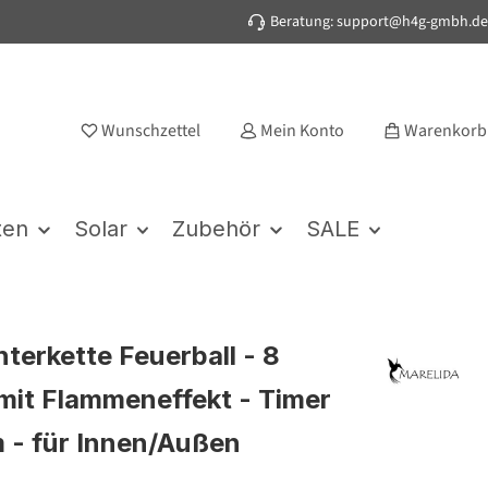
Beratung: support@h4g-gmbh.de
Wunschzettel
Mein Konto
Warenkorb
ten
Solar
Zubehör
SALE
hterkette Feuerball - 8
mit Flammeneffekt - Timer
1m - für Innen/Außen