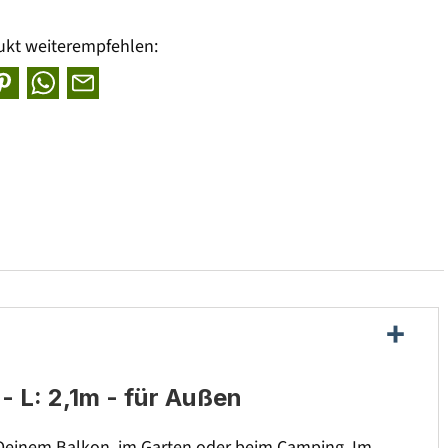
ukt weiterempfehlen:
- L: 2,1m - für Außen
e, Deinem Balkon, im Garten oder beim Camping. Im