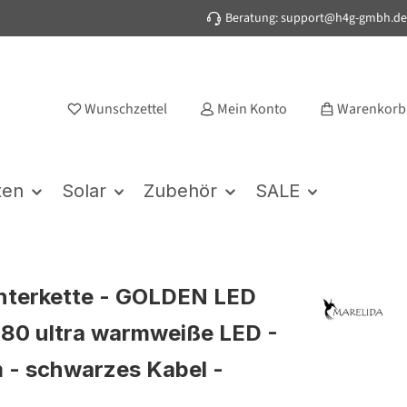
Beratung: support@h4g-gmbh.de
Wunschzettel
Mein Konto
Warenkorb
ten
Solar
Zubehör
SALE
hterkette - GOLDEN LED
 180 ultra warmweiße LED -
m - schwarzes Kabel -
n