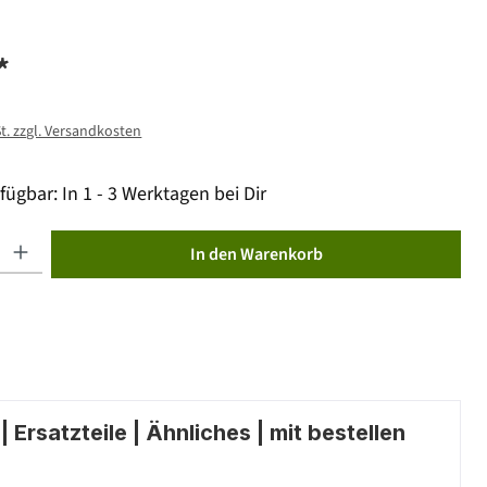
*
St. zzgl. Versandkosten
fügbar: In 1 - 3 Werktagen bei Dir
ib den gewünschten Wert ein oder benutze die Schaltflächen um die Anzahl zu erhöhen od
In den Warenkorb
 Ersatzteile | Ähnliches | mit bestellen