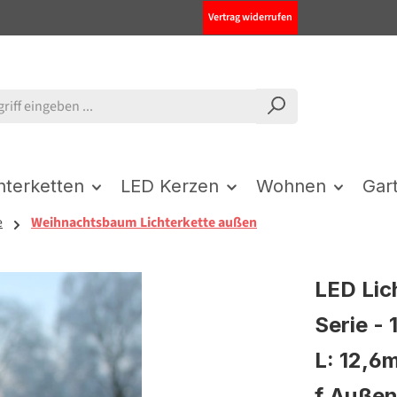
Vertrag widerrufen
chterketten
LED Kerzen
Wohnen
Gar
e
Weihnachtsbaum Lichterkette außen
LED Lic
Serie -
L: 12,6
f.Auße