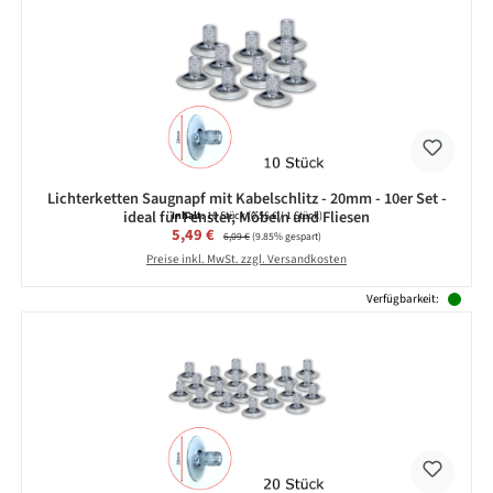
Lichterketten Saugnapf mit Kabelschlitz - 20mm - 10er Set -
ideal für Fenster, Möbeln und Fliesen
Inhalt:
10 Stück
(0,55 € / 1 Stück)
Verkaufspreis:
5,49 €
Regulärer Preis:
6,09 €
(9.85% gespart)
Preise inkl. MwSt. zzgl. Versandkosten
Verfügbarkeit: