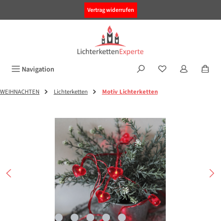
alt springen
Vertrag widerrufen
Navigation
WEIHNACHTEN
Lichterketten
Motiv Lichterketten
Bildergalerie überspringen