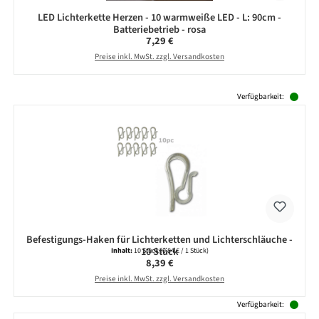
LED Lichterkette Herzen - 10 warmweiße LED - L: 90cm -
Batteriebetrieb - rosa
Regulärer Preis:
7,29 €
Preise inkl. MwSt. zzgl. Versandkosten
Produktgalerie überspringen
Verfügbarkeit:
Befestigungs-Haken für Lichterketten und Lichterschläuche -
10 Stück
Inhalt:
10 Stück
(0,84 € / 1 Stück)
Regulärer Preis:
8,39 €
Preise inkl. MwSt. zzgl. Versandkosten
Verfügbarkeit: