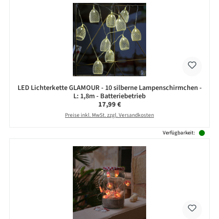
LED Lichterkette GLAMOUR - 10 silberne Lampenschirmchen -
L: 1,8m - Batteriebetrieb
Regulärer Preis:
17,99 €
Preise inkl. MwSt. zzgl. Versandkosten
Verfügbarkeit: