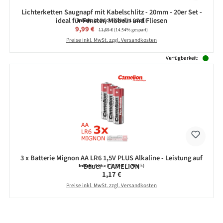
Lichterketten Saugnapf mit Kabelschlitz - 20mm - 20er Set -
ideal für Fenster, Möbeln und Fliesen
Inhalt:
20 Stück
(0,50 € / 1 Stück)
Verkaufspreis:
9,99 €
Regulärer Preis:
11,69 €
(14.54% gespart)
Preise inkl. MwSt. zzgl. Versandkosten
Verfügbarkeit:
3 x Batterie Mignon AA LR6 1,5V PLUS Alkaline - Leistung auf
Dauer - CAMELION
Inhalt:
3 Stück
(0,39 € / 1 Stück)
Regulärer Preis:
1,17 €
Preise inkl. MwSt. zzgl. Versandkosten