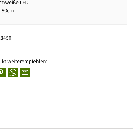
rmweiße LED
: 90cm
28450
ukt weiterempfehlen: