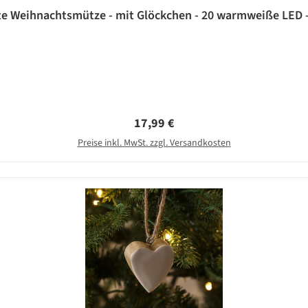
te Weihnachtsmütze - mit Glöckchen - 20 warmweiße LED - L
Regulärer Preis:
17,99 €
Preise inkl. MwSt. zzgl. Versandkosten