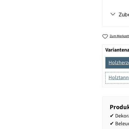
Zub
Zum Merkzett
Varianten
Holzherz
Holztan
Produk
✔ Dekora
✔ Beleu