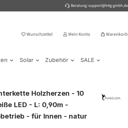
Beratung: support@h4g-gmbh.de
Wunschzettel
Mein Konto
Warenkorb
ten
Solar
Zubehör
SALE
hterkette Holzherzen - 10
ße LED - L: 0,90m -
betrieb - für Innen - natur