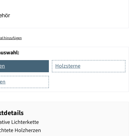
ehör
el hinzufügen
auswahl:
en
Holzsterne
nen
tdetails
tive Lichterkette
chtete Holzherzen