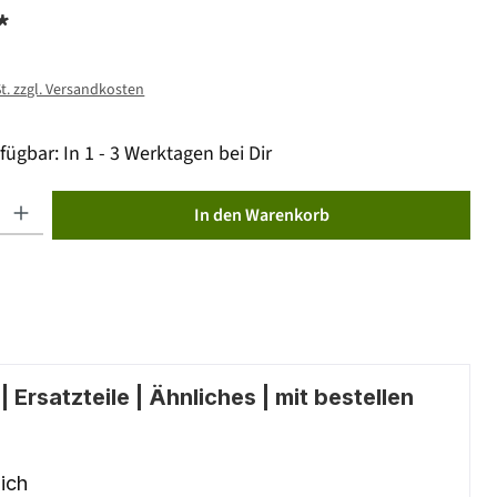
*
St. zzgl. Versandkosten
fügbar: In 1 - 3 Werktagen bei Dir
ib den gewünschten Wert ein oder benutze die Schaltflächen um die Anzahl zu erhöhen od
In den Warenkorb
 Ersatzteile | Ähnliches | mit bestellen
ich