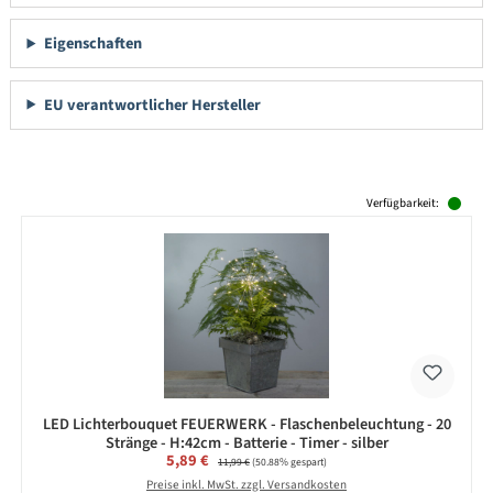
Eigenschaften
EU verantwortlicher Hersteller
Produktgalerie überspringen
Verfügbarkeit:
LED Lichterbouquet FEUERWERK - Flaschenbeleuchtung - 20
Stränge - H:42cm - Batterie - Timer - silber
Verkaufspreis:
5,89 €
Regulärer Preis:
11,99 €
(50.88% gespart)
Preise inkl. MwSt. zzgl. Versandkosten