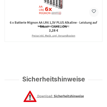
6 x Batterie Mignon AA LR6 1,5V PLUS Alkaline - Leistung auf
Dauer - CAMELION
Inhalt:
6 Stück
(0,38 € / 1 Stück)
Regulärer Preis:
2,28 €
Preise inkl. MwSt. zzgl. Versandkosten
Sicherheitshinweise
Download:
Sicherheitshinweise