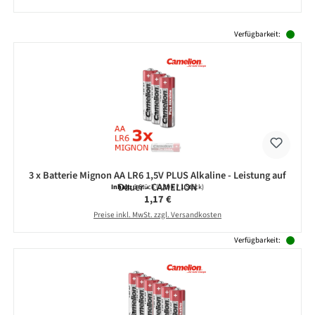
Produktgalerie überspringen
Verfügbarkeit:
3 x Batterie Mignon AA LR6 1,5V PLUS Alkaline - Leistung auf
Dauer - CAMELION
Inhalt:
3 Stück
(0,39 € / 1 Stück)
Regulärer Preis:
1,17 €
Preise inkl. MwSt. zzgl. Versandkosten
Verfügbarkeit: