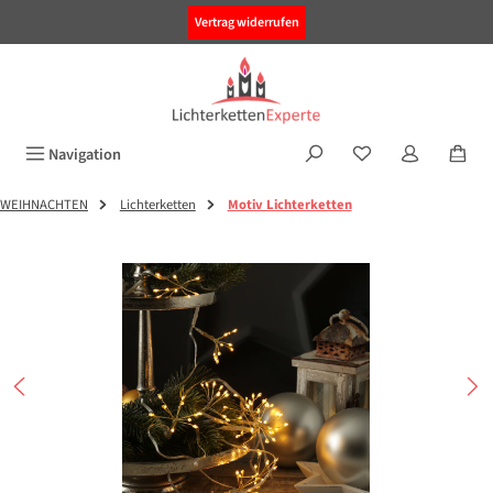
alt springen
Vertrag widerrufen
Navigation
WEIHNACHTEN
Lichterketten
Motiv Lichterketten
Bildergalerie überspringen