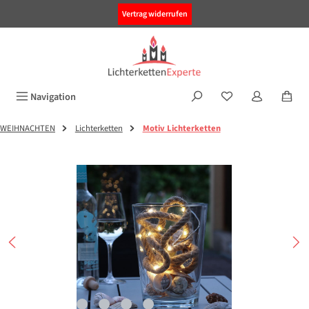
alt springen
Vertrag widerrufen
Navigation
WEIHNACHTEN
Lichterketten
Motiv Lichterketten
Bildergalerie überspringen