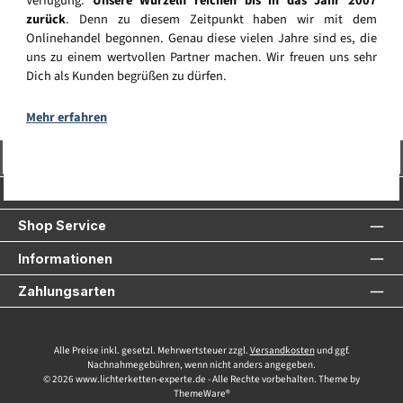
Verfügung.
Unsere Wurzeln reichen bis in das Jahr 2007
zurück
. Denn zu diesem Zeitpunkt haben wir mit dem
Onlinehandel begonnen. Genau diese vielen Jahre sind es, die
uns zu einem wertvollen Partner machen. Wir freuen uns sehr
Dich als Kunden begrüßen zu dürfen.
Mehr erfahren
Vertrag widerrufen
Service-Hotline
Shop Service
Informationen
Zahlungsarten
Alle Preise inkl. gesetzl. Mehrwertsteuer zzgl.
Versandkosten
und ggf.
Nachnahmegebühren, wenn nicht anders angegeben.
© 2026 www.lichterketten-experte.de - Alle Rechte vorbehalten. Theme by
ThemeWare®