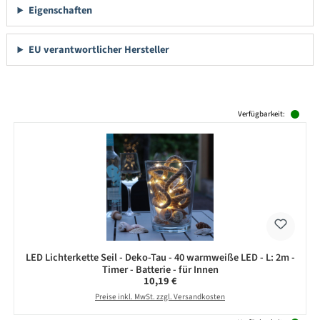
Eigenschaften
EU verantwortlicher Hersteller
Produktgalerie überspringen
Verfügbarkeit:
LED Lichterkette Seil - Deko-Tau - 40 warmweiße LED - L: 2m -
Timer - Batterie - für Innen
Regulärer Preis:
10,19 €
Preise inkl. MwSt. zzgl. Versandkosten