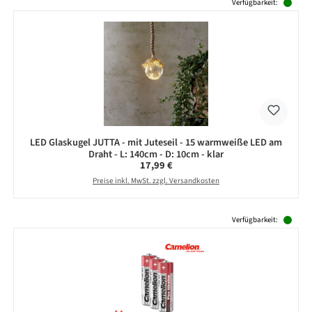
Verfügbarkeit:
LED Glaskugel JUTTA - mit Juteseil - 15 warmweiße LED am
Draht - L: 140cm - D: 10cm - klar
Regulärer Preis:
17,99 €
Preise inkl. MwSt. zzgl. Versandkosten
Produktgalerie überspringen
Verfügbarkeit: