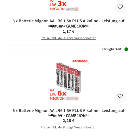
3 x Batterie Mignon AA LR6 1,5V PLUS Alkaline - Leistung auf
Dauer - CAMELION
Inhalt:
3 Stück
(0,39 € / 1 Stück)
Regulärer Preis:
1,17 €
Preise inkl. MwSt. zzgl. Versandkosten
Verfügbarkeit:
6 x Batterie Mignon AA LR6 1,5V PLUS Alkaline - Leistung auf
Dauer - CAMELION
Inhalt:
6 Stück
(0,38 € / 1 Stück)
Regulärer Preis:
2,28 €
Preise inkl. MwSt. zzgl. Versandkosten