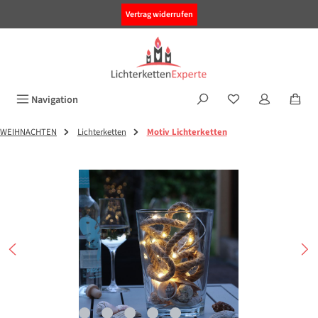
alt springen
Vertrag widerrufen
Navigation
WEIHNACHTEN
Lichterketten
Motiv Lichterketten
Bildergalerie überspringen