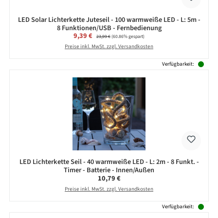
LED Solar Lichterkette Juteseil - 100 warmweiße LED - L: 5m -
8 Funktionen/USB - Fernbedienung
Verkaufspreis:
9,39 €
Regulärer Preis:
23,99 €
(60.86% gespart)
Preise inkl. MwSt. zzgl. Versandkosten
Verfügbarkeit:
LED Lichterkette Seil - 40 warmweiße LED - L: 2m - 8 Funkt. -
Timer - Batterie - Innen/Außen
Regulärer Preis:
10,79 €
Preise inkl. MwSt. zzgl. Versandkosten
Verfügbarkeit: