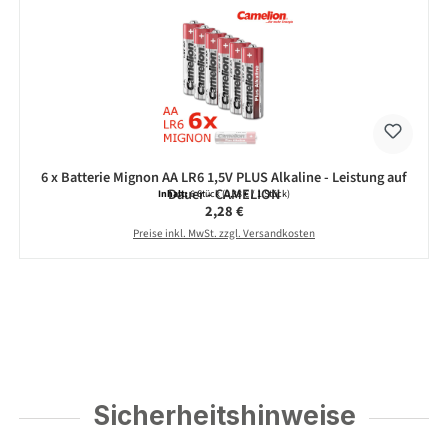
6 x Batterie Mignon AA LR6 1,5V PLUS Alkaline - Leistung auf
Dauer - CAMELION
Inhalt:
6 Stück
(0,38 € / 1 Stück)
Regulärer Preis:
2,28 €
Preise inkl. MwSt. zzgl. Versandkosten
Sicherheitshinweise