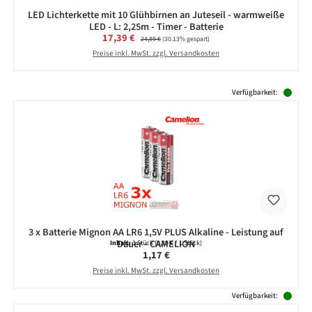
LED Lichterkette mit 10 Glühbirnen an Juteseil - warmweiße
LED - L: 2,25m - Timer - Batterie
Verkaufspreis:
17,39 €
Regulärer Preis:
24,89 €
(30.13% gespart)
Preise inkl. MwSt. zzgl. Versandkosten
Produktgalerie überspringen
Verfügbarkeit:
3 x Batterie Mignon AA LR6 1,5V PLUS Alkaline - Leistung auf
Dauer - CAMELION
Inhalt:
3 Stück
(0,39 € / 1 Stück)
Regulärer Preis:
1,17 €
Preise inkl. MwSt. zzgl. Versandkosten
Verfügbarkeit: