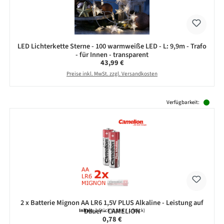
LED Lichterkette Sterne - 100 warmweiße LED - L: 9,9m - Trafo
- für Innen - transparent
Regulärer Preis:
43,99 €
Preise inkl. MwSt. zzgl. Versandkosten
Produktgalerie überspringen
Verfügbarkeit:
2 x Batterie Mignon AA LR6 1,5V PLUS Alkaline - Leistung auf
Dauer - CAMELION
Inhalt:
2 Stück
(0,39 € / 1 Stück)
Regulärer Preis:
0,78 €