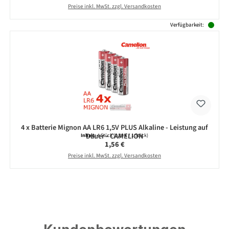
Preise inkl. MwSt. zzgl. Versandkosten
Verfügbarkeit:
4 x Batterie Mignon AA LR6 1,5V PLUS Alkaline - Leistung auf
Dauer - CAMELION
Inhalt:
4 Stück
(0,39 € / 1 Stück)
Regulärer Preis:
1,56 €
Preise inkl. MwSt. zzgl. Versandkosten