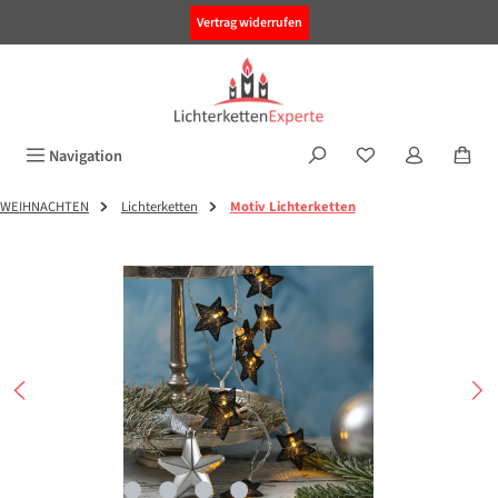
alt springen
Vertrag widerrufen
Navigation
WEIHNACHTEN
Lichterketten
Motiv Lichterketten
Bildergalerie überspringen