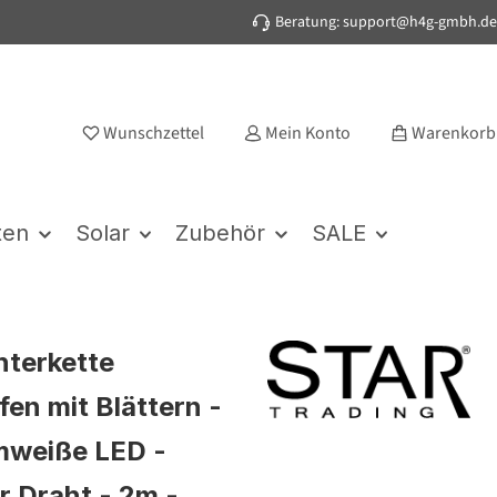
Beratung: support@h4g-gmbh.de
Wunschzettel
Mein Konto
Warenkorb
ten
Solar
Zubehör
SALE
hterkette
fen mit Blättern -
mweiße LED -
r Draht - 2m -