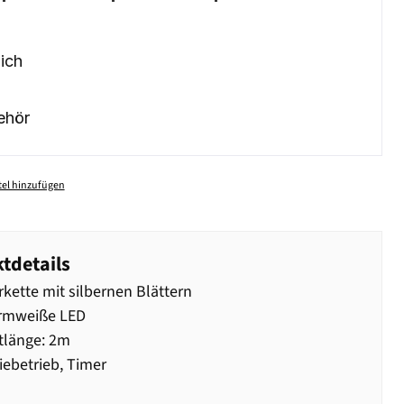
ich
ehör
el hinzufügen
tdetails
rkette mit silbernen Blättern
rmweiße LED
tlänge: 2m
iebetrieb, Timer