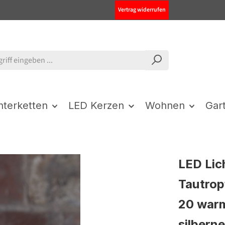
Vertrag widerrufen
chterketten
LED Kerzen
Wohnen
Gar
LED Lic
Tautrop
20 war
silberne