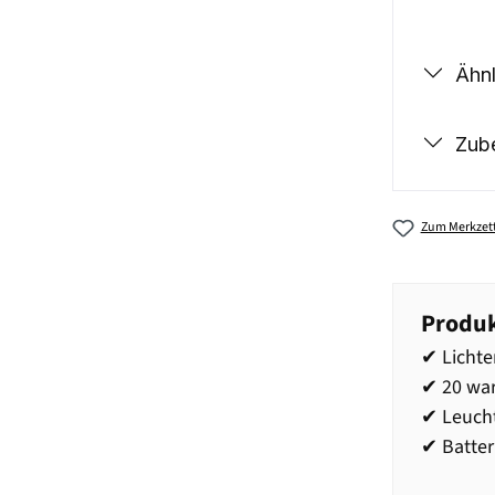
Ähnl
Zub
Zum Merkzett
Produk
✔ Lichte
✔ 20 wa
✔ Leuch
✔ Batter