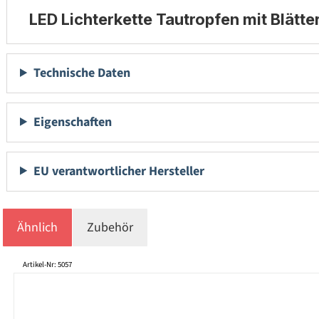
LED Lichterkette Tautropfen mit Blätte
Technische Daten
Eigenschaften
EU verantwortlicher Hersteller
Ähnlich
Zubehör
Produktgalerie überspringen
Artikel-Nr: 5057