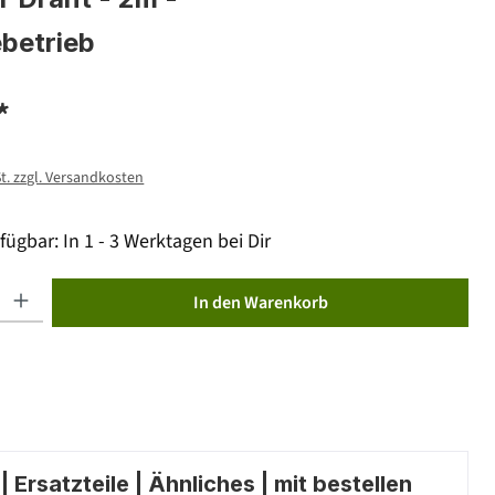
ebetrieb
*
St. zzgl. Versandkosten
fügbar: In 1 - 3 Werktagen bei Dir
ib den gewünschten Wert ein oder benutze die Schaltflächen um die Anzahl zu erhöhen od
In den Warenkorb
 Ersatzteile | Ähnliches | mit bestellen