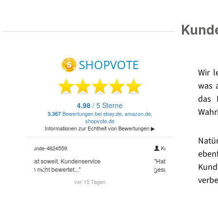
Kunde
Wir 
was 
das 
Wahrh
Natü
eben
Kund
verbe