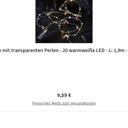
 mit transparenten Perlen - 20 warmweiße LED - L: 1,9m -
Regulärer Preis:
9,59 €
Preise inkl. MwSt. zzgl. Versandkosten