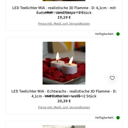
LED Teelichter MIA - realistische 3D Flamme - D: 4,1cm - mit
Batterien - sand/taupe - 2 Stück
Inhalt:
2 Stück
(9,60 € / 1 Stück)
Regulärer Preis:
19,19 €
Preise inkl. MwSt. zzgl. Versandkosten
Verfügbarkeit:
LED Teelichter MIA - Echtwachs - realistische 3D Flamme - D:
4,1cm - mit Batterien - weiß - 2 Stück
Inhalt:
2 Stück
(10,20 € / 1 Stück)
Regulärer Preis:
20,39 €
Preise inkl. MwSt. zzgl. Versandkosten
Verfügbarkeit: