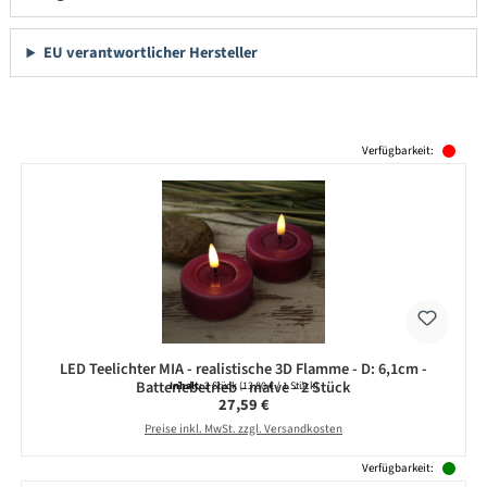
EU verantwortlicher Hersteller
Produktgalerie überspringen
Verfügbarkeit:
LED Teelichter MIA - realistische 3D Flamme - D: 6,1cm -
Batteriebetrieb - malve - 2 Stück
Inhalt:
2 Stück
(13,80 € / 1 Stück)
Regulärer Preis:
27,59 €
Preise inkl. MwSt. zzgl. Versandkosten
Verfügbarkeit: