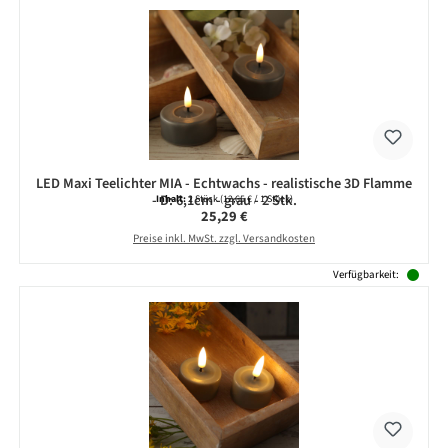
LED Maxi Teelichter MIA - Echtwachs - realistische 3D Flamme
- D: 6,1cm - grau - 2 Stk.
Inhalt:
2 Stück
(12,65 € / 1 Stück)
Regulärer Preis:
25,29 €
Preise inkl. MwSt. zzgl. Versandkosten
Verfügbarkeit: