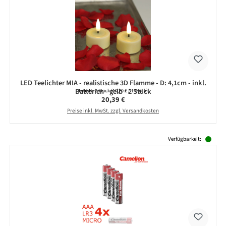
LED Teelichter MIA - realistische 3D Flamme - D: 4,1cm - inkl.
Batterien - gelb - 2 Stück
Inhalt:
2 Stück
(10,20 € / 1 Stück)
Regulärer Preis:
20,39 €
Preise inkl. MwSt. zzgl. Versandkosten
Produktgalerie überspringen
Verfügbarkeit: