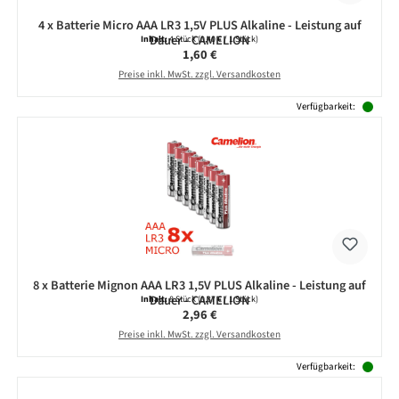
4 x Batterie Micro AAA LR3 1,5V PLUS Alkaline - Leistung auf
Dauer - CAMELION
Inhalt:
4 Stück
(0,40 € / 1 Stück)
Regulärer Preis:
1,60 €
Preise inkl. MwSt. zzgl. Versandkosten
Verfügbarkeit:
8 x Batterie Mignon AAA LR3 1,5V PLUS Alkaline - Leistung auf
Dauer - CAMELION
Inhalt:
8 Stück
(0,37 € / 1 Stück)
Regulärer Preis:
2,96 €
Preise inkl. MwSt. zzgl. Versandkosten
Verfügbarkeit: