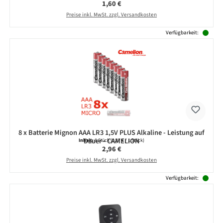
Regulärer Preis:
1,60 €
Preise inkl. MwSt. zzgl. Versandkosten
Verfügbarkeit:
8 x Batterie Mignon AAA LR3 1,5V PLUS Alkaline - Leistung auf
Dauer - CAMELION
Inhalt:
8 Stück
(0,37 € / 1 Stück)
Regulärer Preis:
2,96 €
Preise inkl. MwSt. zzgl. Versandkosten
Verfügbarkeit: