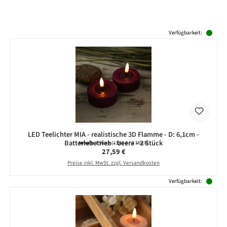
Produktgalerie überspringen
Verfügbarkeit:
LED Teelichter MIA - realistische 3D Flamme - D: 6,1cm -
Batteriebetrieb - beere - 2 Stück
Inhalt:
2 Stück
(13,80 € / 1 Stück)
Regulärer Preis:
27,59 €
Preise inkl. MwSt. zzgl. Versandkosten
Verfügbarkeit: