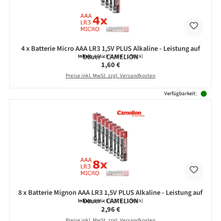
4 x Batterie Micro AAA LR3 1,5V PLUS Alkaline - Leistung auf
Dauer - CAMELION
Inhalt:
4 Stück
(0,40 € / 1 Stück)
Regulärer Preis:
1,60 €
Preise inkl. MwSt. zzgl. Versandkosten
Verfügbarkeit:
8 x Batterie Mignon AAA LR3 1,5V PLUS Alkaline - Leistung auf
Dauer - CAMELION
Inhalt:
8 Stück
(0,37 € / 1 Stück)
Regulärer Preis:
2,96 €
Preise inkl. MwSt. zzgl. Versandkosten