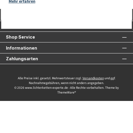
Mehr erfahren
Vertrag widerrufen
Service-Hotline
Shop Service
Informationen
Zahlungsarten
Alle Preise inkl. gesetzl. Mehrwertsteuer zzgl.
Versandkosten
und ggf.
Nachnahmegebühren, wenn nicht anders angegeben.
© 2026 www.lichterketten-experte.de - Alle Rechte vorbehalten. Theme by
ThemeWare®