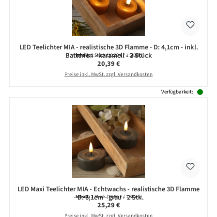
LED Teelichter MIA - realistische 3D Flamme - D: 4,1cm - inkl.
Batterien - karamell - 2 Stück
Inhalt:
2 Stück
(10,20 € / 1 Stück)
Regulärer Preis:
20,39 €
Preise inkl. MwSt. zzgl. Versandkosten
Verfügbarkeit:
LED Maxi Teelichter MIA - Echtwachs - realistische 3D Flamme
- D: 6,1cm - grau - 2 Stk.
Inhalt:
2 Stück
(12,65 € / 1 Stück)
Regulärer Preis:
25,29 €
Preise inkl. MwSt. zzgl. Versandkosten