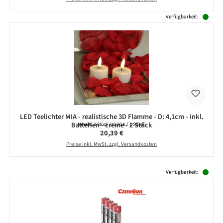
Verfügbarkeit:
LED Teelichter MIA - realistische 3D Flamme - D: 4,1cm - inkl.
Batterien - creme - 2 Stück
Inhalt:
2 Stück
(10,20 € / 1 Stück)
Regulärer Preis:
20,39 €
Preise inkl. MwSt. zzgl. Versandkosten
Produktgalerie überspringen
Verfügbarkeit: