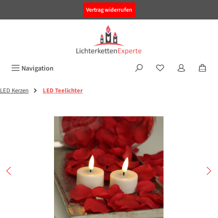
alt springen
Vertrag widerrufen
Navigation
LED Kerzen
LED Teelichter
Bildergalerie überspringen