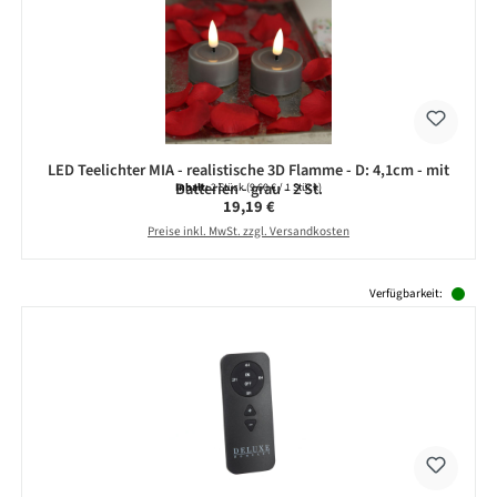
LED Teelichter MIA - realistische 3D Flamme - D: 4,1cm - mit
Batterien - grau - 2 St.
Inhalt:
2 Stück
(9,60 € / 1 Stück)
Regulärer Preis:
19,19 €
Preise inkl. MwSt. zzgl. Versandkosten
Produktgalerie überspringen
Verfügbarkeit: