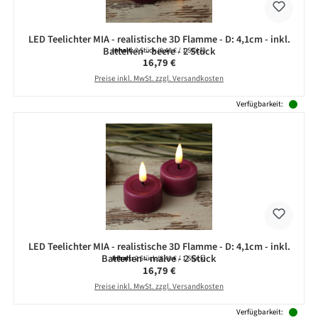
LED Teelichter MIA - realistische 3D Flamme - D: 4,1cm - inkl.
Batterien - beere - 2 Stück
Inhalt:
2 Stück
(8,40 € / 1 Stück)
Regulärer Preis:
16,79 €
Preise inkl. MwSt. zzgl. Versandkosten
Verfügbarkeit:
LED Teelichter MIA - realistische 3D Flamme - D: 4,1cm - inkl.
Batterien - malve - 2 Stück
Inhalt:
2 Stück
(8,40 € / 1 Stück)
Regulärer Preis:
16,79 €
Preise inkl. MwSt. zzgl. Versandkosten
Verfügbarkeit: