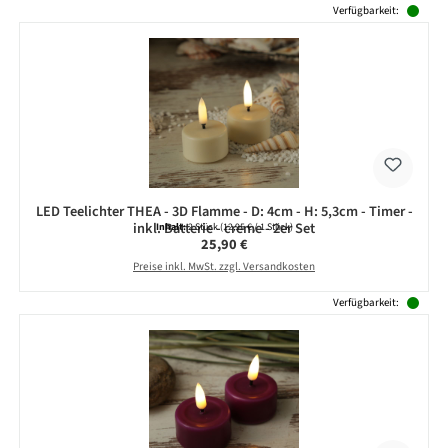
Verfügbarkeit:
LED Teelichter THEA - 3D Flamme - D: 4cm - H: 5,3cm - Timer -
inkl. Batterie - creme - 2er Set
Inhalt:
2 Stück
(12,95 € / 1 Stück)
Regulärer Preis:
25,90 €
Preise inkl. MwSt. zzgl. Versandkosten
Verfügbarkeit: