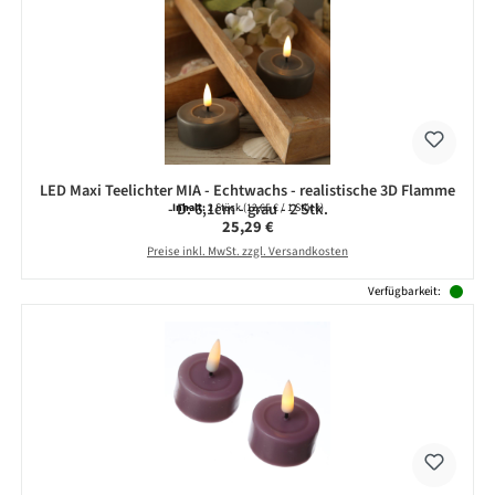
LED Maxi Teelichter MIA - Echtwachs - realistische 3D Flamme
- D: 6,1cm - grau - 2 Stk.
Inhalt:
2 Stück
(12,65 € / 1 Stück)
Regulärer Preis:
25,29 €
Preise inkl. MwSt. zzgl. Versandkosten
Verfügbarkeit: