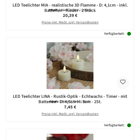
LED Teelichter MIA - realistische 3D Flamme - D: 4,1cm - inkl.
Batterien - flieder - 2 Stück
Inhalt:
2 Stück
(10,20 € / 1 Stück)
Regulärer Preis:
20,39 €
Preise inkl. MwSt. zzgl. Versandkosten
Verfügbarkeit:
LED Teelichter LINA - Rustik-Optik - Echtwachs - Timer - mit
Batterien - D: 4,5cm H: 5cm - 2St.
Inhalt:
2 Stück
(3,73 € / 1 Stück)
Regulärer Preis:
7,45 €
Preise inkl. MwSt. zzgl. Versandkosten
Verfügbarkeit: