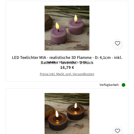
LED Teelichter MIA - realistische 3D Flamme - D: 4,1cm - inkl.
Batterien - lavendel - 2 Stück
Inhalt:
2 Stück
(8,40 € / 1 Stück)
Regulärer Preis:
16,79 €
Preise inkl. MwSt. zzgl. Versandkosten
Verfügbarkeit: