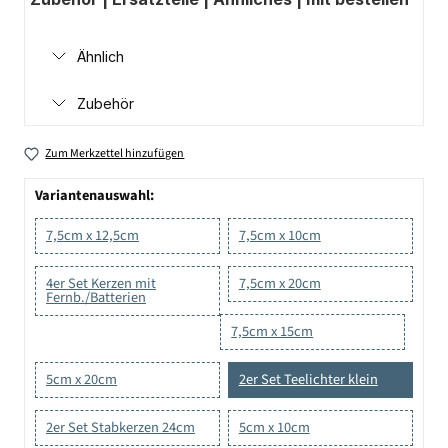
Ähnlich
Zubehör
Zum Merkzettel hinzufügen
Variantenauswahl:
7,5cm x 12,5cm
7,5cm x 10cm
4er Set Kerzen mit
7,5cm x 20cm
Fernb./Batterien
7,5cm x 15cm
5cm x 20cm
2er Set Teelichter klein
2er Set Stabkerzen 24cm
5cm x 10cm