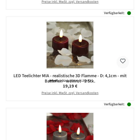
Preise inkl. MwSt. zzgl. Versandkosten
Verfügbarkeit:
LED Teelichter MIA - realistische 3D Flamme - D: 4,1cm - mit
Batterien - weinrot - 2 Stk.
Inhalt:
2 Stück
(9,60 € / 1 Stück)
Regulärer Preis:
19,19 €
Preise inkl. MwSt. zzgl. Versandkosten
Verfügbarkeit: