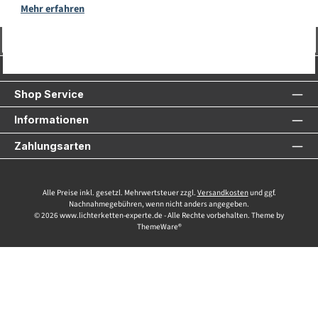
Mehr erfahren
Vertrag widerrufen
Service-Hotline
Shop Service
Informationen
Zahlungsarten
Alle Preise inkl. gesetzl. Mehrwertsteuer zzgl.
Versandkosten
und ggf.
Nachnahmegebühren, wenn nicht anders angegeben.
© 2026 www.lichterketten-experte.de - Alle Rechte vorbehalten. Theme by
ThemeWare®