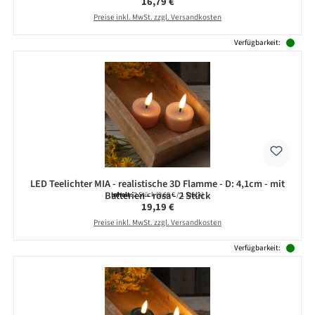
Regulärer Preis:
16,79 €
Preise inkl. MwSt. zzgl. Versandkosten
Verfügbarkeit:
LED Teelichter MIA - realistische 3D Flamme - D: 4,1cm - mit
Batterien - rosa - 2 Stück
Inhalt:
2 Stück
(9,60 € / 1 Stück)
Regulärer Preis:
19,19 €
Preise inkl. MwSt. zzgl. Versandkosten
Verfügbarkeit: