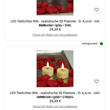
LED Teelichter MIA - realistische 3D Flamme - D: 4,1cm - mit
Batterien - grau - 2 St.
Inhalt:
2 Stück
(9,60 € / 1 Stück)
Regulärer Preis:
19,19 €
Preise inkl. MwSt. zzgl. Versandkosten
Verfügbarkeit:
LED Teelichter MIA - realistische 3D Flamme - D: 4,1cm - inkl.
Batterien - gelb - 2 Stück
Inhalt:
2 Stück
(10,20 € / 1 Stück)
Regulärer Preis:
20,39 €
Preise inkl. MwSt. zzgl. Versandkosten