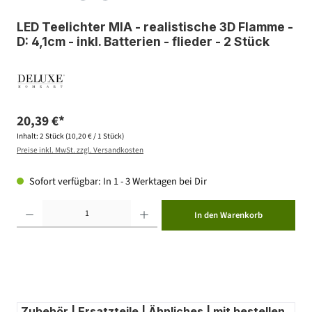
LED Teelichter MIA - realistische 3D Flamme -
D: 4,1cm - inkl. Batterien - flieder - 2 Stück
20,39 €*
Inhalt:
2 Stück
(10,20 € / 1 Stück)
Preise inkl. MwSt. zzgl. Versandkosten
Sofort verfügbar: In 1 - 3 Werktagen bei Dir
Produkt Anzahl: Gib den gewünschten Wert ein oder benutze die Schaltflächen um die Anzahl zu erhöhen ode
In den Warenkorb
Zubehör | Ersatzteile | Ähnliches | mit bestellen