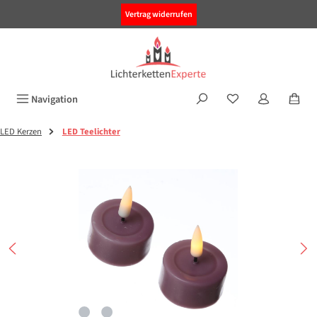
alt springen
Vertrag widerrufen
Navigation
LED Kerzen
LED Teelichter
Bildergalerie überspringen