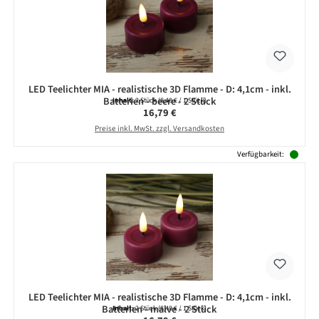
LED Teelichter MIA - realistische 3D Flamme - D: 4,1cm - inkl.
Batterien - beere - 2 Stück
Inhalt:
2 Stück
(8,40 € / 1 Stück)
Regulärer Preis:
16,79 €
Preise inkl. MwSt. zzgl. Versandkosten
Verfügbarkeit:
LED Teelichter MIA - realistische 3D Flamme - D: 4,1cm - inkl.
Batterien - malve - 2 Stück
Inhalt:
2 Stück
(8,40 € / 1 Stück)