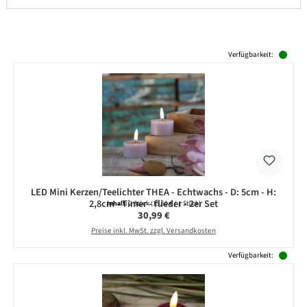
Produktgalerie überspringen
Verfügbarkeit:
LED Mini Kerzen/Teelichter THEA - Echtwachs - D: 5cm - H:
2,8cm - Timer - flieder - 2er Set
Inhalt:
2 Stück
(15,50 € / 1 Stück)
Regulärer Preis:
30,99 €
Preise inkl. MwSt. zzgl. Versandkosten
Verfügbarkeit: