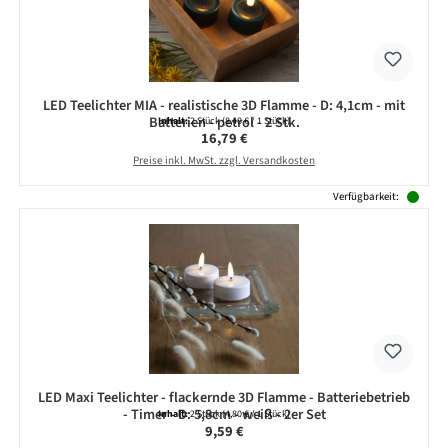
LED Teelichter MIA - realistische 3D Flamme - D: 4,1cm - mit
Batterien - petrol - 2 Stk.
Inhalt:
2 Stück
(8,40 € / 1 Stück)
Regulärer Preis:
16,79 €
Preise inkl. MwSt. zzgl. Versandkosten
Verfügbarkeit:
LED Maxi Teelichter - flackernde 3D Flamme - Batteriebetrieb
- Timer - D: 5,8cm - weiß - 2er Set
Inhalt:
2 Stück
(4,80 € / 1 Stück)
Regulärer Preis:
9,59 €