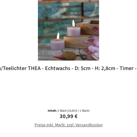
Teelichter THEA - Echtwachs - D: 5cm - H: 2,8cm - Timer - 
Inhalt:
2 Stück
(15,50 € / 1 Stück)
Regulärer Preis:
30,99 €
Preise inkl. MwSt. zzgl. Versandkosten