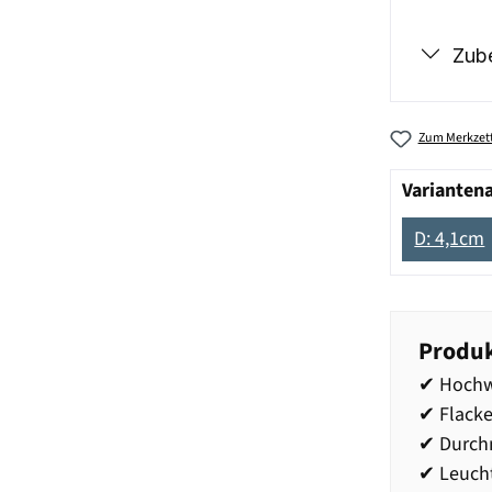
Zub
Zum Merkzett
Varianten
D: 4,1cm
Produk
✔ Hochwe
✔ Flacke
✔ Durch
✔ Leucht