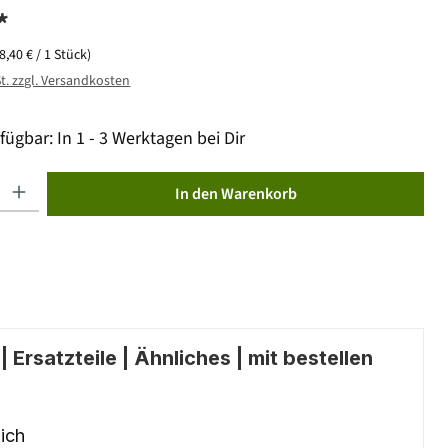
*
(8,40 € / 1 Stück)
St. zzgl. Versandkosten
fügbar: In 1 - 3 Werktagen bei Dir
ib den gewünschten Wert ein oder benutze die Schaltflächen um die Anzahl zu erhöhen od
In den Warenkorb
 Ersatzteile | Ähnliches | mit bestellen
ich