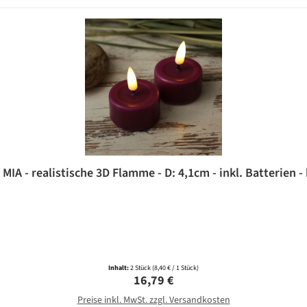
MIA - realistische 3D Flamme - D: 4,1cm - inkl. Batterien -
Inhalt:
2 Stück
(8,40 € / 1 Stück)
Regulärer Preis:
16,79 €
Preise inkl. MwSt. zzgl. Versandkosten