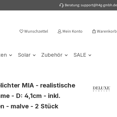
Beratung: support@h4g-gmbh.de
Wunschzettel
Mein Konto
Warenkorb
ten
Solar
Zubehör
SALE
ichter MIA - realistische
e - D: 4,1cm - inkl.
en - malve - 2 Stück