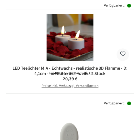
Verfügbarkeit:
LED Teelichter MIA - Echtwachs - realistische 3D Flamme - D:
4,1cm - mit Batterien - weiß - 2 Stück
Inhalt:
2 Stück
(10,20 € / 1 Stück)
Regulärer Preis:
20,39 €
Preise inkl. MwSt. zzgl. Versandkosten
Produktgalerie überspringen
Verfügbarkeit: