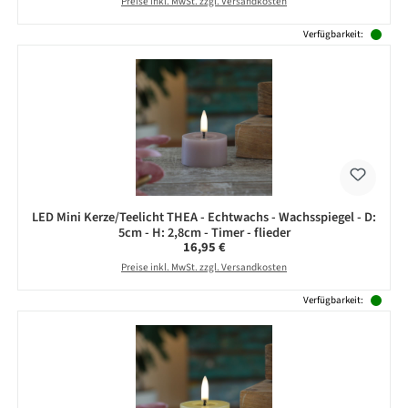
Preise inkl. MwSt. zzgl. Versandkosten
Verfügbarkeit:
LED Mini Kerze/Teelicht THEA - Echtwachs - Wachsspiegel - D:
5cm - H: 2,8cm - Timer - flieder
Regulärer Preis:
16,95 €
Preise inkl. MwSt. zzgl. Versandkosten
Verfügbarkeit: