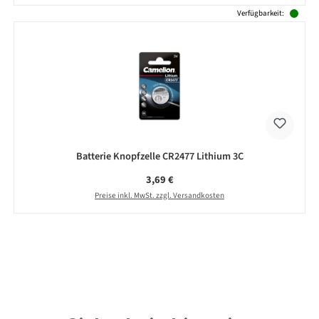
Verfügbarkeit:
Batterie Knopfzelle CR2477 Lithium 3C
Regulärer Preis:
3,69 €
Preise inkl. MwSt. zzgl. Versandkosten