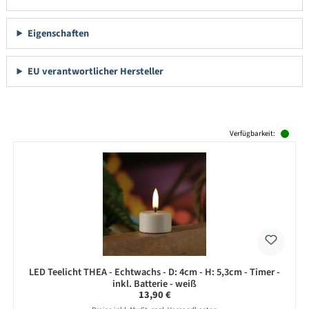
Eigenschaften
EU verantwortlicher Hersteller
Produktgalerie überspringen
Verfügbarkeit:
LED Teelicht THEA - Echtwachs - D: 4cm - H: 5,3cm - Timer -
inkl. Batterie - weiß
Regulärer Preis:
13,90 €