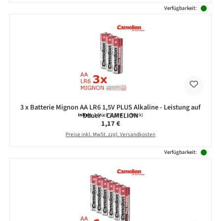
Verfügbarkeit:
3 x Batterie Mignon AA LR6 1,5V PLUS Alkaline - Leistung auf
Dauer - CAMELION
Inhalt:
3 Stück
(0,39 € / 1 Stück)
Regulärer Preis:
1,17 €
Preise inkl. MwSt. zzgl. Versandkosten
Verfügbarkeit: