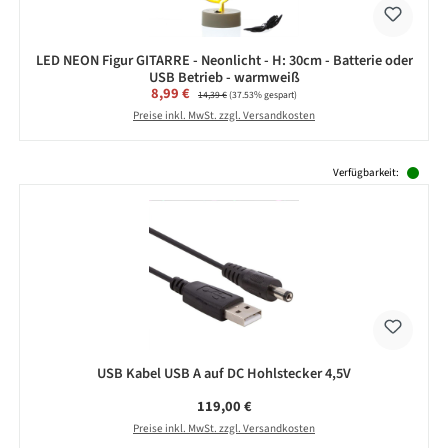
LED NEON Figur GITARRE - Neonlicht - H: 30cm - Batterie oder
USB Betrieb - warmweiß
Verkaufspreis:
8,99 €
Regulärer Preis:
14,39 €
(37.53% gespart)
Preise inkl. MwSt. zzgl. Versandkosten
Produktgalerie überspringen
Verfügbarkeit:
USB Kabel USB A auf DC Hohlstecker 4,5V
Regulärer Preis:
119,00 €
Preise inkl. MwSt. zzgl. Versandkosten