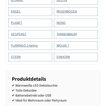
GITARRE
DELFIN
ENGEL
REGENBOGEN
PLANET
MOND
GESPENST
TANNENBAUM
FLAMINGO 2-farbig
WOLKE 7
STERN
EINHORN
Produktdetails
✔ Warmweiße LED Dekoleuchte
✔ Tolle Dekoidee
✔ Batteriebetrieb oder USB
✔ Ideal für Wohnraum oder Partyraum