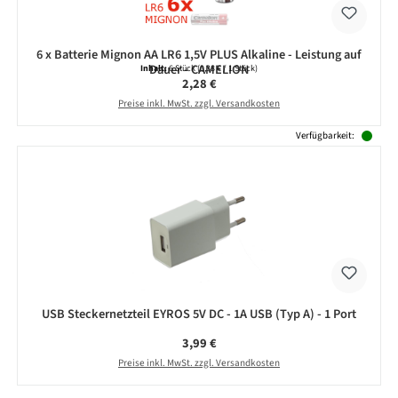
6 x Batterie Mignon AA LR6 1,5V PLUS Alkaline - Leistung auf
Dauer - CAMELION
Inhalt:
6 Stück
(0,38 € / 1 Stück)
Regulärer Preis:
2,28 €
Preise inkl. MwSt. zzgl. Versandkosten
Verfügbarkeit:
USB Steckernetzteil EYROS 5V DC - 1A USB (Typ A) - 1 Port
Regulärer Preis:
3,99 €
Preise inkl. MwSt. zzgl. Versandkosten