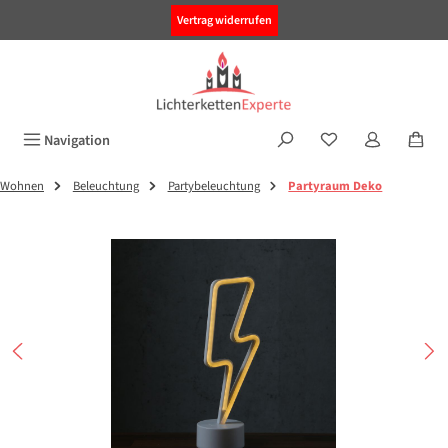
alt springen
Vertrag widerrufen
Navigation
Wohnen
Beleuchtung
Partybeleuchtung
Partyraum Deko
Bildergalerie überspringen