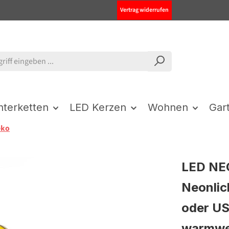
Vertrag widerrufen
chterketten
LED Kerzen
Wohnen
Gar
eko
LED NE
Neonlic
oder US
warmwe