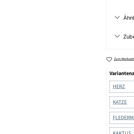
Ähnl
Zub
Zum Merkzett
Varianten
HERZ
KATZE
FLEDER
KAKTUS