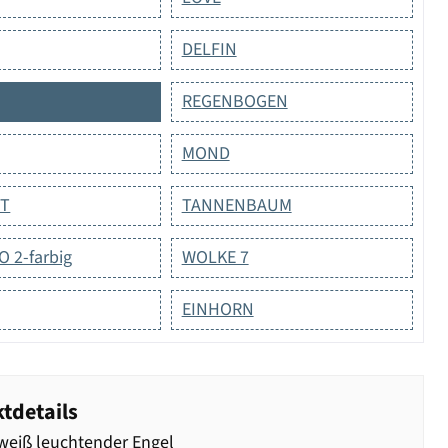
DELFIN
REGENBOGEN
MOND
ST
TANNENBAUM
 2-farbig
WOLKE 7
EINHORN
tdetails
eiß leuchtender Engel