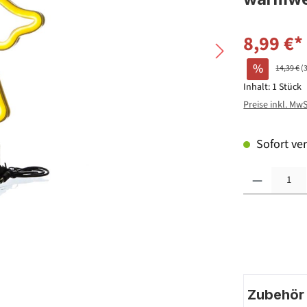
8,99 €*
%
14,39 €
(
Inhalt:
1 Stück
Preise inkl. Mw
Sofort ver
Produkt Anzahl: G
Zubehör |