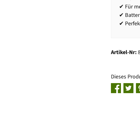
✔ Für me
✔ Batter
✔ Perfek
Artikel-Nr:
Dieses Prod