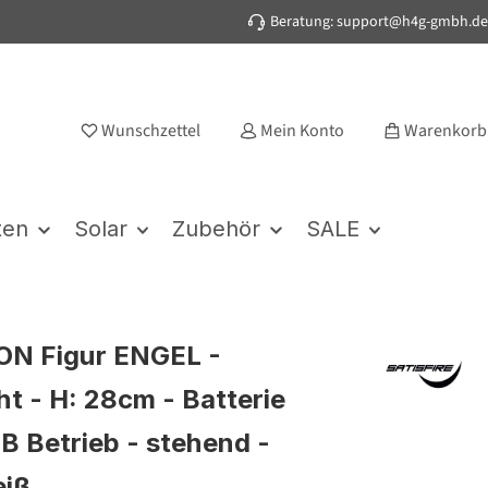
Beratung: support@h4g-gmbh.de
Wunschzettel
Mein Konto
Warenkorb
ten
Solar
Zubehör
SALE
ON Figur ENGEL -
ht - H: 28cm - Batterie
B Betrieb - stehend -
iß