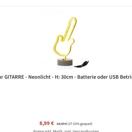
r GITARRE - Neonlicht - H: 30cm - Batterie oder USB Betr
Verkaufspreis:
Regulärer Preis:
8,99 €
14,39 €
(37.53% gespart)
Preise inkl. MwSt. zzgl. Versandkosten