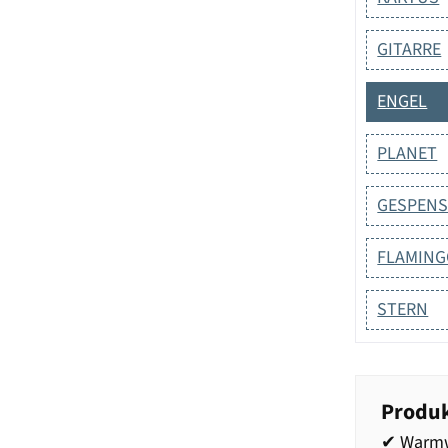
GITARRE
ENGEL
PLANET
GESPEN
FLAMINGO
STERN
Produk
✔ Warmw