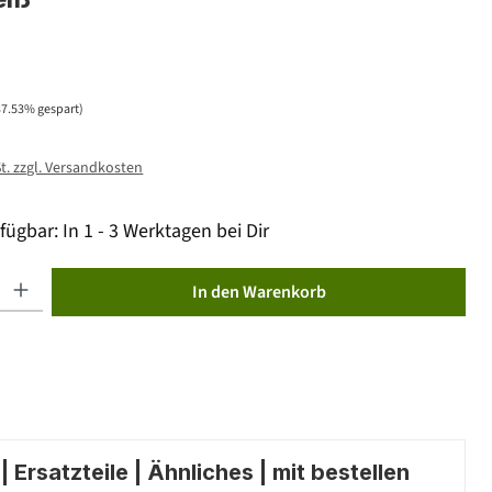
37.53% gespart)
St. zzgl. Versandkosten
fügbar: In 1 - 3 Werktagen bei Dir
ib den gewünschten Wert ein oder benutze die Schaltflächen um die Anzahl zu erhöhen od
In den Warenkorb
 Ersatzteile | Ähnliches | mit bestellen