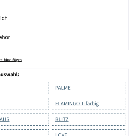
ich
ehör
el hinzufügen
auswahl:
PALME
FLAMINGO 1-farbig
MAUS
BLITZ
LOVE