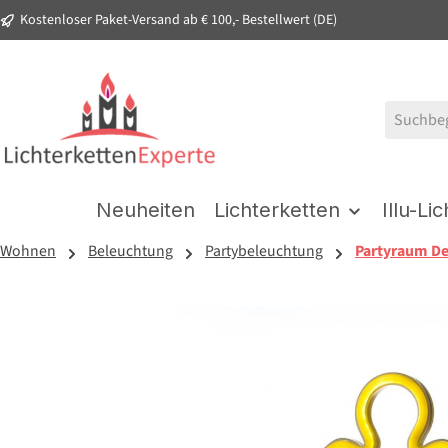
Kostenloser Paket-Versand ab € 100,- Bestellwert (DE)
springen
Zur Hauptnavigation springen
Neuheiten
Lichterketten
Illu-Li
Wohnen
Beleuchtung
Partybeleuchtung
Partyraum D
Bildergalerie überspringen