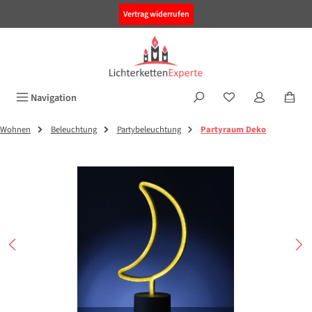
alt springen
Vertrag widerrufen
Navigation
Wohnen
Beleuchtung
Partybeleuchtung
Partyraum Deko
Bildergalerie überspringen