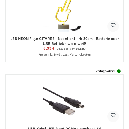
LED NEON Figur GITARRE - Neonlicht - H: 30cm - Batterie oder
USB Betrieb - warmweiß
Verkaufspreis:
8,99 €
Regulärer Preis:
14,39 €
(37.53% gespart)
Preise inkl. MwSt. zzgl. Versandkosten
Produktgalerie überspringen
Verfügbarkeit:
USB Kabel USB A auf DC Hohlstecker 4,5V