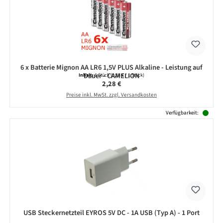
6 x Batterie Mignon AA LR6 1,5V PLUS Alkaline - Leistung auf
Dauer - CAMELION
Inhalt:
6 Stück
(0,38 € / 1 Stück)
Regulärer Preis:
2,28 €
Preise inkl. MwSt. zzgl. Versandkosten
Verfügbarkeit:
USB Steckernetzteil EYROS 5V DC - 1A USB (Typ A) - 1 Port