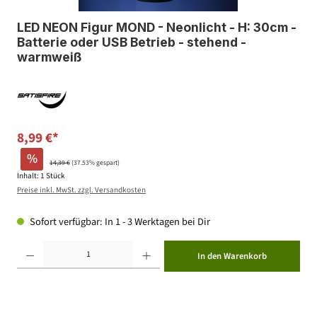
LED NEON Figur MOND - Neonlicht - H: 30cm -
Batterie oder USB Betrieb - stehend -
warmweiß
8,99 €*
%
14,39 €
(37.53% gespart)
Inhalt:
1 Stück
Preise inkl. MwSt. zzgl. Versandkosten
Sofort verfügbar: In 1 - 3 Werktagen bei Dir
Produkt Anzahl: Gib den gewünschten Wert ein oder benutze die Schaltflächen um die Anzahl zu erhöhen ode
In den Warenkorb