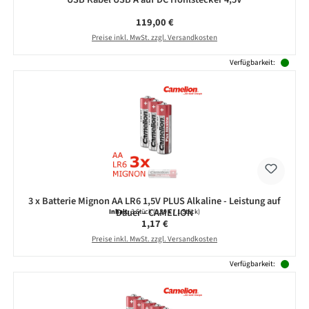
Regulärer Preis:
119,00 €
Preise inkl. MwSt. zzgl. Versandkosten
Verfügbarkeit:
3 x Batterie Mignon AA LR6 1,5V PLUS Alkaline - Leistung auf
Dauer - CAMELION
Inhalt:
3 Stück
(0,39 € / 1 Stück)
Regulärer Preis:
1,17 €
Preise inkl. MwSt. zzgl. Versandkosten
Verfügbarkeit: