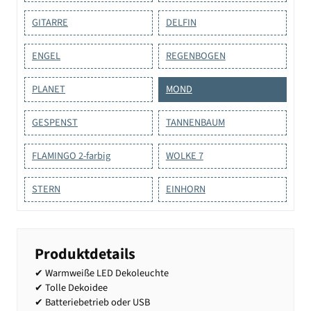
GITARRE
DELFIN
ENGEL
REGENBOGEN
PLANET
MOND
GESPENST
TANNENBAUM
FLAMINGO 2-farbig
WOLKE 7
STERN
EINHORN
Produktdetails
✔ Warmweiße LED Dekoleuchte
✔ Tolle Dekoidee
✔ Batteriebetrieb oder USB