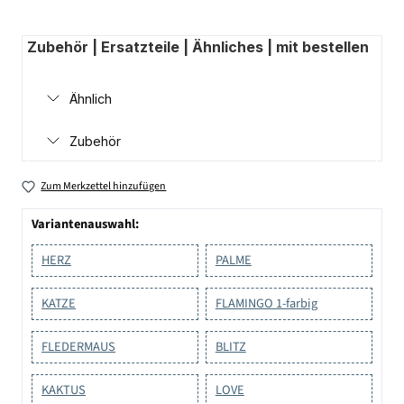
Zubehör | Ersatzteile | Ähnliches | mit bestellen
Ähnlich
Zubehör
Zum Merkzettel hinzufügen
Variantenauswahl:
HERZ
PALME
KATZE
FLAMINGO 1-farbig
FLEDERMAUS
BLITZ
KAKTUS
LOVE