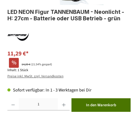
LED NEON Figur TANNENBAUM - Neonlicht -
H: 27cm - Batterie oder USB Betrieb - grün
11,29 €*
%
14,39 €
(21.54% gespart)
Inhalt:
1 Stück
Preise inkl. MwSt. zzgl. Versandkosten
Sofort verfügbar: In 1 - 3 Werktagen bei Dir
Produkt Anzahl: Gib den gewünschten Wert ein oder benutze die Schaltflächen um die Anzahl zu erhöhen ode
In den Warenkorb