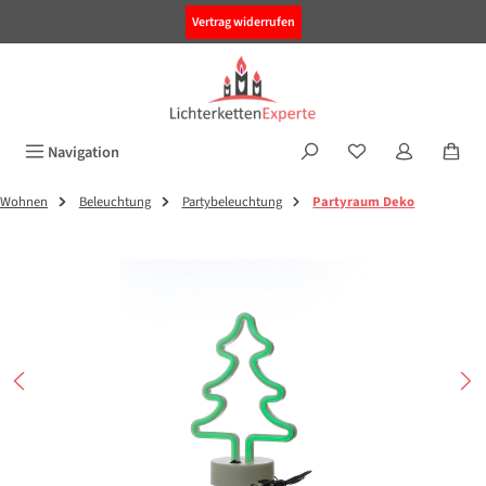
alt springen
Vertrag widerrufen
Navigation
Wohnen
Beleuchtung
Partybeleuchtung
Partyraum Deko
Bildergalerie überspringen