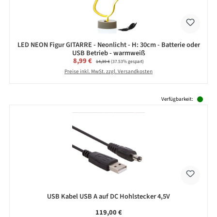
LED NEON Figur GITARRE - Neonlicht - H: 30cm - Batterie oder
USB Betrieb - warmweiß
Verkaufspreis:
8,99 €
Regulärer Preis:
14,39 €
(37.53% gespart)
Preise inkl. MwSt. zzgl. Versandkosten
Produktgalerie überspringen
Verfügbarkeit:
USB Kabel USB A auf DC Hohlstecker 4,5V
Regulärer Preis:
119,00 €