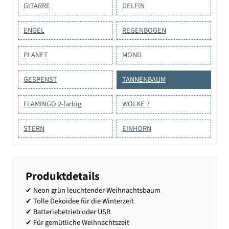
GITARRE
DELFIN
ENGEL
REGENBOGEN
PLANET
MOND
GESPENST
TANNENBAUM
FLAMINGO 2-farbig
WOLKE 7
STERN
EINHORN
Produktdetails
✔ Neon grün leuchtender Weihnachtsbaum
✔ Tolle Dekoidee für die Winterzeit
✔ Batteriebetrieb oder USB
✔ Für gemütliche Weihnachtszeit