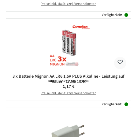
Preise inkl. MwSt. zzgl. Versandkosten
Verfügbarkeit:
3 x Batterie Mignon AA LR6 1,5V PLUS Alkaline - Leistung auf
Dauer - CAMELION
Inhalt:
3 Stück
(0,39 € / 1 Stück)
Regulärer Preis:
1,17 €
Preise inkl. MwSt. zzgl. Versandkosten
Verfügbarkeit: