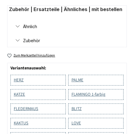
Zubehör | Ersatzteile | Ähnliches | mit bestellen
Ähnlich
Zubehör
Zum Merkzettel hinzufügen
Variantenauswahl:
HERZ
PALME
KATZE
FLAMINGO 1-farbig
FLEDERMAUS
BLITZ
KAKTUS
LOVE