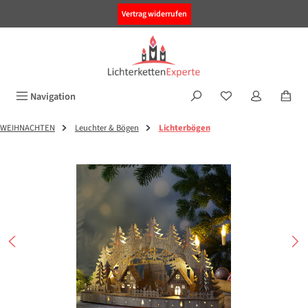
alt springen
Vertrag widerrufen
Navigation
WEIHNACHTEN
Leuchter & Bögen
Lichterbögen
Bildergalerie überspringen