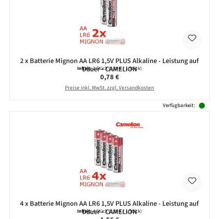
2 x Batterie Mignon AA LR6 1,5V PLUS Alkaline - Leistung auf
Dauer - CAMELION
Inhalt:
2 Stück
(0,39 € / 1 Stück)
Regulärer Preis:
0,78 €
Preise inkl. MwSt. zzgl. Versandkosten
Verfügbarkeit:
4 x Batterie Mignon AA LR6 1,5V PLUS Alkaline - Leistung auf
Dauer - CAMELION
Inhalt:
4 Stück
(0,39 € / 1 Stück)