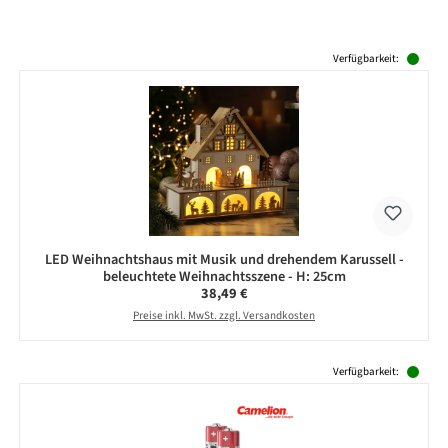
Produktgalerie überspringen
Verfügbarkeit:
LED Weihnachtshaus mit Musik und drehendem Karussell -
beleuchtete Weihnachtsszene - H: 25cm
Regulärer Preis:
38,49 €
Preise inkl. MwSt. zzgl. Versandkosten
Produktgalerie überspringen
Verfügbarkeit: