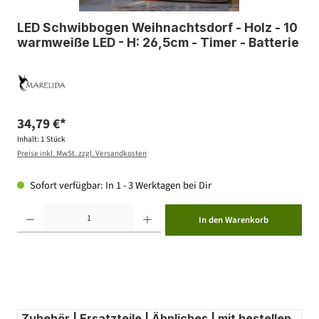
LED Schwibbogen Weihnachtsdorf - Holz - 10
warmweiße LED - H: 26,5cm - Timer - Batterie
34,79 €*
Inhalt:
1 Stück
Preise inkl. MwSt. zzgl. Versandkosten
Sofort verfügbar: In 1 - 3 Werktagen bei Dir
Produkt Anzahl: Gib den gewünschten Wert ein oder benutze die Schaltflächen um die Anzahl zu erhöhen ode
In den Warenkorb
Zubehör | Ersatzteile | Ähnliches | mit bestellen