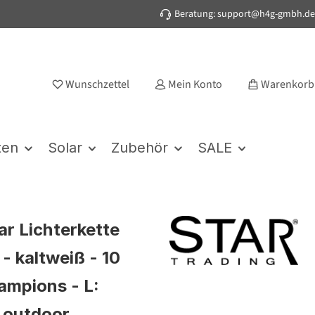
Beratung: support@h4g-gmbh.de
Wunschzettel
Mein Konto
Warenkorb
ten
Solar
Zubehör
SALE
ar Lichterkette
 - kaltweiß - 10
ampions - L:
 outdoor