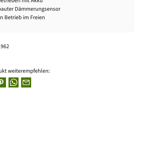
etrieben mit Akku
bauter Dämmerungsensor
n Betrieb im Freien
1962
ukt weiterempfehlen: