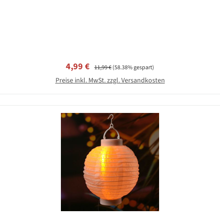
Verkaufspreis:
Regulärer Preis:
4,99 €
11,99 €
(58.38% gespart)
Preise inkl. MwSt. zzgl. Versandkosten