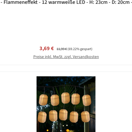
- Flammeneffekt - 12 warmweiße LED - H: 23cm - D: 20cm -
Verkaufspreis:
Regulärer Preis:
3,69 €
11,99 €
(69.22% gespart)
Preise inkl. MwSt. zzgl. Versandkosten