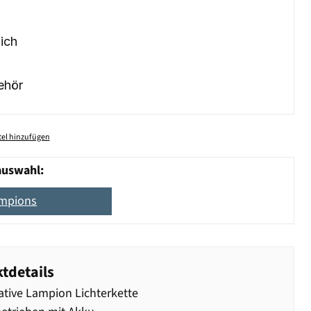
ich
ehör
el hinzufügen
auswahl:
ampions
tdetails
tive Lampion Lichterkette