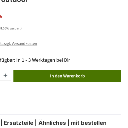
*
48.55% gespart)
St. zzgl. Versandkosten
fügbar: In 1 - 3 Werktagen bei Dir
ib den gewünschten Wert ein oder benutze die Schaltflächen um die Anzahl zu erhöhen od
In den Warenkorb
 Ersatzteile | Ähnliches | mit bestellen