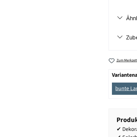
Ähnl
Zub
Zum Merkzett
Varianten
bunte L
Produk
✔ Dekora