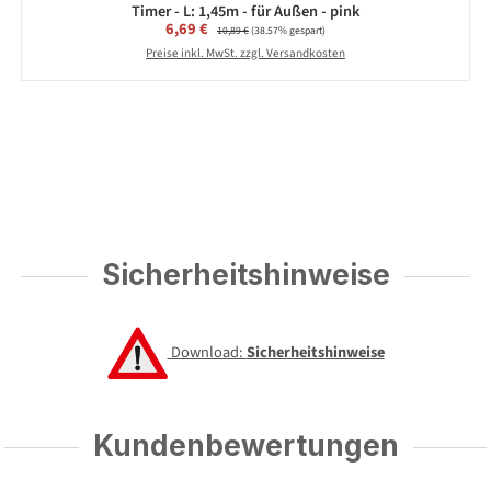
Timer - L: 1,45m - für Außen - pink
Verkaufspreis:
6,69 €
Regulärer Preis:
10,89 €
(38.57% gespart)
Preise inkl. MwSt. zzgl. Versandkosten
Sicherheitshinweise
Download:
Sicherheitshinweise
Kundenbewertungen