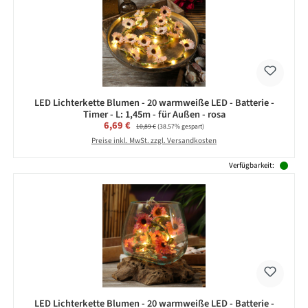
LED Lichterkette Blumen - 20 warmweiße LED - Batterie -
Timer - L: 1,45m - für Außen - rosa
Verkaufspreis:
6,69 €
Regulärer Preis:
10,89 €
(38.57% gespart)
Preise inkl. MwSt. zzgl. Versandkosten
Verfügbarkeit:
LED Lichterkette Blumen - 20 warmweiße LED - Batterie -