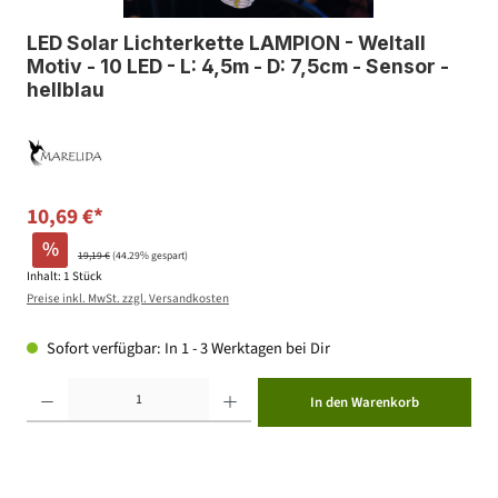
LED Solar Lichterkette LAMPION - Weltall
Motiv - 10 LED - L: 4,5m - D: 7,5cm - Sensor -
hellblau
10,69 €*
%
19,19 €
(44.29% gespart)
Inhalt:
1 Stück
Preise inkl. MwSt. zzgl. Versandkosten
Sofort verfügbar: In 1 - 3 Werktagen bei Dir
Produkt Anzahl: Gib den gewünschten Wert ein oder benutze die Schaltflächen um die Anzahl zu erhöhen ode
In den Warenkorb