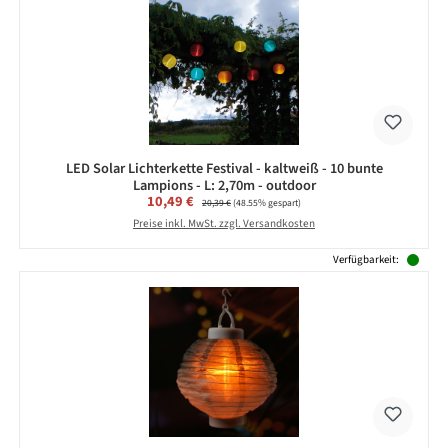
LED Solar Lichterkette Festival - kaltweiß - 10 bunte
Lampions - L: 2,70m - outdoor
Verkaufspreis:
10,49 €
Regulärer Preis:
20,39 €
(48.55% gespart)
Preise inkl. MwSt. zzgl. Versandkosten
Verfügbarkeit: