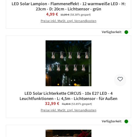
LED Solar Lampion - Flammeneffekt - 12 warmweiße LED - H:
23cm - D: 20cm - Lichtsensor - grün
Verkaufspreis:
4,99 €
Regulärer Preis:
11,99 €
(58.38% gespart)
Preise inkl. MwSt. zzgl. Versandkosten
Verfügbarkeit:
LED Solar Lichterkette CIRCUS - 10x E27 LED - 4
Leuchtfunktionen - L: 4,5m - Lichtsensor - für Außen
Verkaufspreis:
32,99 €
Regulärer Preis:
71,49 €
(53.85% gespart)
Preise inkl. MwSt. zzgl. Versandkosten
Verfügbarkeit: