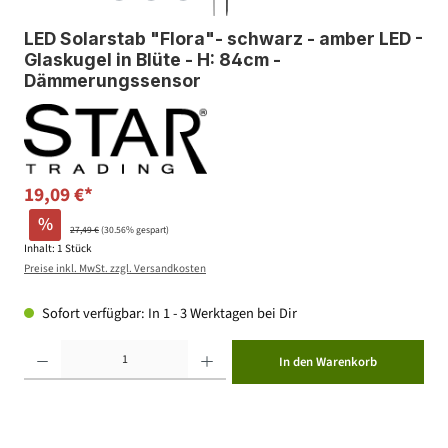
LED Solarstab "Flora"- schwarz - amber LED -
Glaskugel in Blüte - H: 84cm -
Dämmerungssensor
19,09 €*
%
27,49 €
(30.56% gespart)
Inhalt:
1 Stück
Preise inkl. MwSt. zzgl. Versandkosten
Sofort verfügbar: In 1 - 3 Werktagen bei Dir
Produkt Anzahl: Gib den gewünschten Wert ein oder benutze die Schaltflächen um die Anzahl zu erhöhen ode
In den Warenkorb