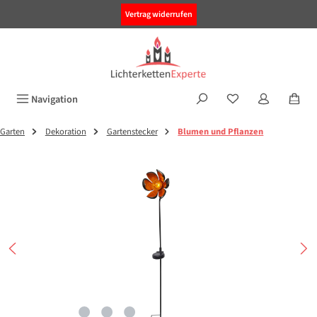
alt springen
Vertrag widerrufen
Navigation
Garten
Dekoration
Gartenstecker
Blumen und Pflanzen
Bildergalerie überspringen