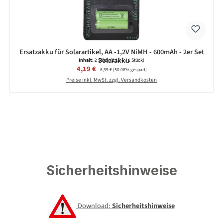
Ersatzakku für Solarartikel, AA -1,2V NiMH - 600mAh - 2er Set
- Solarakku
Inhalt:
2 Stück
(2,10 € / 1 Stück)
Verkaufspreis:
4,19 €
Regulärer Preis:
8,39 €
(50.06% gespart)
Preise inkl. MwSt. zzgl. Versandkosten
Sicherheitshinweise
Download:
Sicherheitshinweise