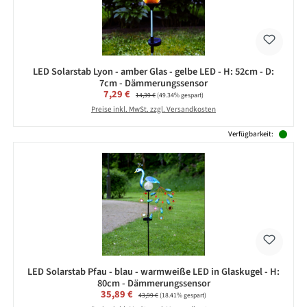
LED Solarstab Lyon - amber Glas - gelbe LED - H: 52cm - D:
7cm - Dämmerungssensor
Verkaufspreis:
7,29 €
Regulärer Preis:
14,39 €
(49.34% gespart)
Preise inkl. MwSt. zzgl. Versandkosten
Verfügbarkeit:
LED Solarstab Pfau - blau - warmweiße LED in Glaskugel - H:
80cm - Dämmerungssensor
Verkaufspreis:
35,89 €
Regulärer Preis:
43,99 €
(18.41% gespart)