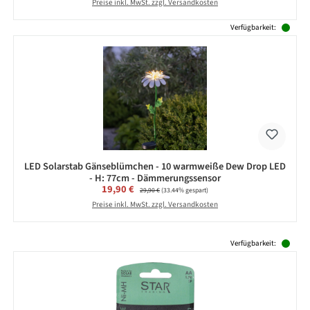
Preise inkl. MwSt. zzgl. Versandkosten
Verfügbarkeit:
LED Solarstab Gänseblümchen - 10 warmweiße Dew Drop LED
- H: 77cm - Dämmerungssensor
Verkaufspreis:
19,90 €
Regulärer Preis:
29,90 €
(33.44% gespart)
Preise inkl. MwSt. zzgl. Versandkosten
Produktgalerie überspringen
Verfügbarkeit: