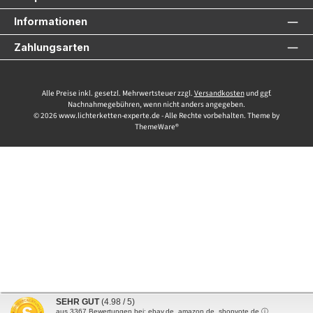
Informationen
Zahlungsarten
Alle Preise inkl. gesetzl. Mehrwertsteuer zzgl.
Versandkosten
und ggf.
Nachnahmegebühren, wenn nicht anders angegeben.
© 2026 www.lichterketten-experte.de - Alle Rechte vorbehalten. Theme by
ThemeWare®
SEHR GUT
(4.98 / 5)
aus
3367
Bewertungen bei: ebay.de, amazon.de, shopvote.de ⓘ