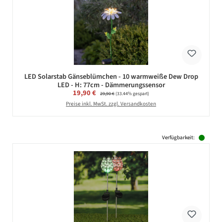
LED Solarstab Gänseblümchen - 10 warmweiße Dew Drop
LED - H: 77cm - Dämmerungssensor
Verkaufspreis:
19,90 €
Regulärer Preis:
29,90 €
(33.44% gespart)
Preise inkl. MwSt. zzgl. Versandkosten
Verfügbarkeit: