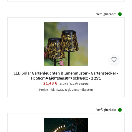
Verfügbarkeit:
LED Solar Gartenleuchten Blumenmuster - Gartenstecker -
H: 58cm - Lichtsensor - schwarz - 2 2St.
Inhalt:
2 Stück
(10,74 € / 1 Stück)
Verkaufspreis:
21,48 €
Regulärer Preis:
37,19 €
(42.24% gespart)
Preise inkl. MwSt. zzgl. Versandkosten
Verfügbarkeit: