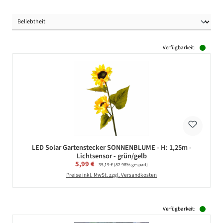
Verfügbarkeit:
LED Solar Gartenstecker SONNENBLUME - H: 1,25m -
Lichtsensor - grün/gelb
Verkaufspreis:
5,99 €
Regulärer Preis:
35,19 €
(82.98% gespart)
Preise inkl. MwSt. zzgl. Versandkosten
Verfügbarkeit: