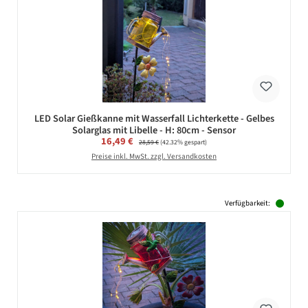
LED Solar Gießkanne mit Wasserfall Lichterkette - Gelbes
Solarglas mit Libelle - H: 80cm - Sensor
Verkaufspreis:
16,49 €
Regulärer Preis:
28,59 €
(42.32% gespart)
Preise inkl. MwSt. zzgl. Versandkosten
Verfügbarkeit: