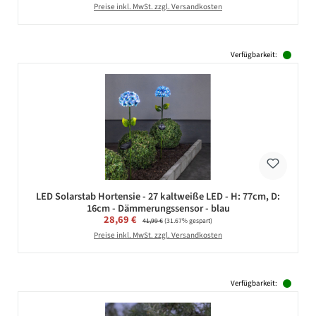
Preise inkl. MwSt. zzgl. Versandkosten
Verfügbarkeit:
LED Solarstab Hortensie - 27 kaltweiße LED - H: 77cm, D:
16cm - Dämmerungssensor - blau
Verkaufspreis:
28,69 €
Regulärer Preis:
41,99 €
(31.67% gespart)
Preise inkl. MwSt. zzgl. Versandkosten
Verfügbarkeit: