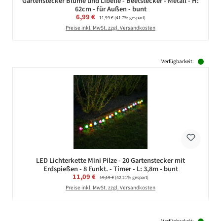
Gartenstecker Blume und Libelle - Beetstecker - Metall - H:
62cm - für Außen - bunt
Verkaufspreis:
6,99 €
Regulärer Preis:
11,99 €
(41.7% gespart)
Preise inkl. MwSt. zzgl. Versandkosten
Verfügbarkeit:
LED Lichterkette Mini Pilze - 20 Gartenstecker mit
Erdspießen - 8 Funkt. - Timer - L: 3,8m - bunt
Verkaufspreis:
11,09 €
Regulärer Preis:
19,19 €
(42.21% gespart)
Preise inkl. MwSt. zzgl. Versandkosten