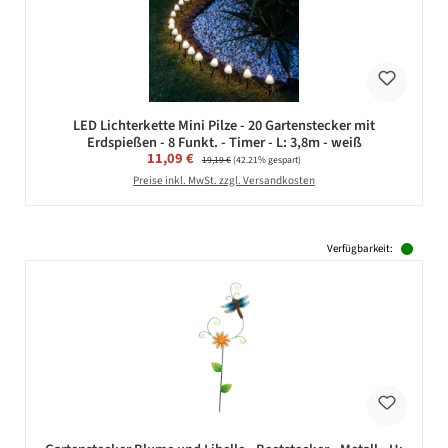
LED Lichterkette Mini Pilze - 20 Gartenstecker mit
Erdspießen - 8 Funkt. - Timer - L: 3,8m - weiß
Verkaufspreis:
11,09 €
Regulärer Preis:
19,19 €
(42.21% gespart)
Preise inkl. MwSt. zzgl. Versandkosten
Verfügbarkeit: