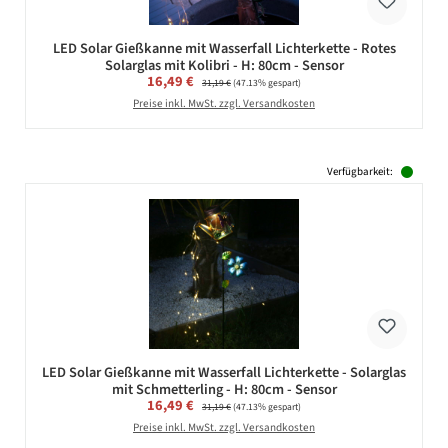
LED Solar Gießkanne mit Wasserfall Lichterkette - Rotes
Solarglas mit Kolibri - H: 80cm - Sensor
Verkaufspreis:
16,49 €
Regulärer Preis:
31,19 €
(47.13% gespart)
Preise inkl. MwSt. zzgl. Versandkosten
Verfügbarkeit:
LED Solar Gießkanne mit Wasserfall Lichterkette - Solarglas
mit Schmetterling - H: 80cm - Sensor
Verkaufspreis:
16,49 €
Regulärer Preis:
31,19 €
(47.13% gespart)
Preise inkl. MwSt. zzgl. Versandkosten