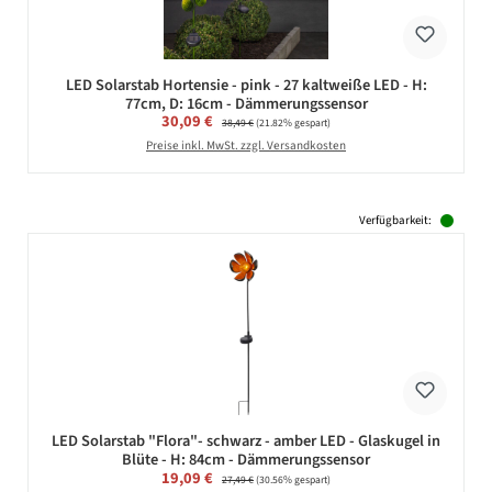
LED Solarstab Hortensie - pink - 27 kaltweiße LED - H:
77cm, D: 16cm - Dämmerungssensor
Verkaufspreis:
30,09 €
Regulärer Preis:
38,49 €
(21.82% gespart)
Preise inkl. MwSt. zzgl. Versandkosten
Verfügbarkeit:
LED Solarstab "Flora"- schwarz - amber LED - Glaskugel in
Blüte - H: 84cm - Dämmerungssensor
Verkaufspreis:
19,09 €
Regulärer Preis:
27,49 €
(30.56% gespart)