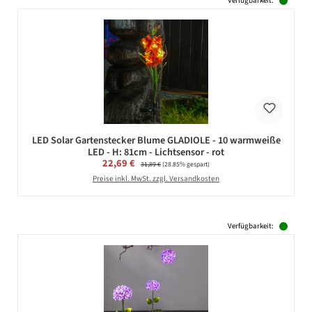
Verfügbarkeit:
LED Solar Gartenstecker Blume GLADIOLE - 10 warmweiße
LED - H: 81cm - Lichtsensor - rot
Verkaufspreis:
22,69 €
Regulärer Preis:
31,89 €
(28.85% gespart)
Preise inkl. MwSt. zzgl. Versandkosten
Verfügbarkeit: