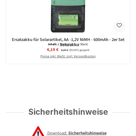
Ersatzakku für Solarartikel, AA -1,2V NiMH - 600mAh - 2er Set
- Solarakku
Inhalt:
2 Stück
(2,10 € / 1 Stück)
Verkaufspreis:
4,19 €
Regulärer Preis:
8,39 €
(50.06% gespart)
Preise inkl. MwSt. zzgl. Versandkosten
Sicherheitshinweise
Download:
Sicherheitshinweise