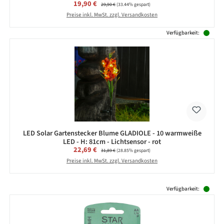
Verkaufspreis:
19,90 €
Regulärer Preis:
29,90 €
(33.44% gespart)
Preise inkl. MwSt. zzgl. Versandkosten
Verfügbarkeit:
LED Solar Gartenstecker Blume GLADIOLE - 10 warmweiße
LED - H: 81cm - Lichtsensor - rot
Verkaufspreis:
22,69 €
Regulärer Preis:
31,89 €
(28.85% gespart)
Preise inkl. MwSt. zzgl. Versandkosten
Produktgalerie überspringen
Verfügbarkeit: