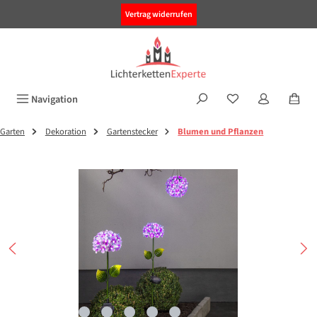
alt springen
Vertrag widerrufen
Navigation
Garten
Dekoration
Gartenstecker
Blumen und Pflanzen
Bildergalerie überspringen