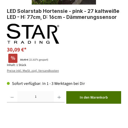
LED Solarstab Hortensie - pink - 27 kaltweiße
LED - H: 77cm, D: 16cm - Dämmerungssensor
30,09 €*
%
38,49 €
(21.82% gespart)
Inhalt:
1 Stück
Preise inkl. MwSt. zzgl. Versandkosten
Sofort verfügbar: In 1 - 3 Werktagen bei Dir
Produkt Anzahl: Gib den gewünschten Wert ein oder benutze die Schaltflächen um die Anzahl zu erhöhen ode
In den Warenkorb