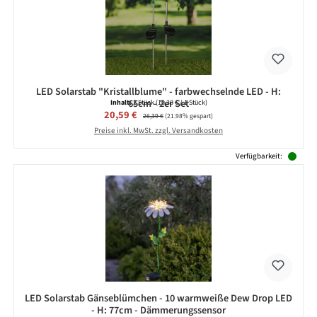
LED Solarstab "Kristallblume" - farbwechselnde LED - H:
65cm - 2er Set
Inhalt:
2 Stück
(10,30 € / 1 Stück)
Verkaufspreis:
20,59 €
Regulärer Preis:
26,39 €
(21.98% gespart)
Preise inkl. MwSt. zzgl. Versandkosten
Verfügbarkeit:
LED Solarstab Gänseblümchen - 10 warmweiße Dew Drop LED
- H: 77cm - Dämmerungssensor