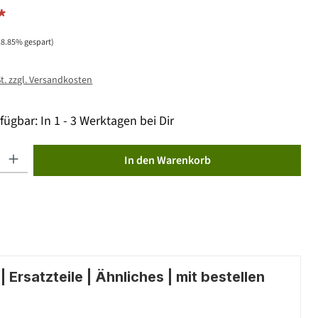
*
28.85% gespart)
St. zzgl. Versandkosten
fügbar: In 1 - 3 Werktagen bei Dir
ib den gewünschten Wert ein oder benutze die Schaltflächen um die Anzahl zu erhöhen od
In den Warenkorb
 Ersatzteile | Ähnliches | mit bestellen