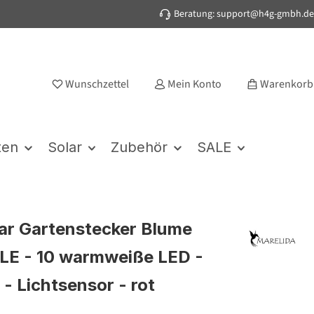
Beratung: support@h4g-gmbh.de
Wunschzettel
Mein Konto
Warenkorb
ten
Solar
Zubehör
SALE
ar Gartenstecker Blume
E - 10 warmweiße LED -
 - Lichtsensor - rot