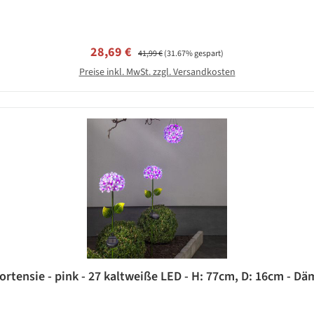
Verkaufspreis:
Regulärer Preis:
28,69 €
41,99 €
(31.67% gespart)
Preise inkl. MwSt. zzgl. Versandkosten
ortensie - pink - 27 kaltweiße LED - H: 77cm, D: 16cm - 