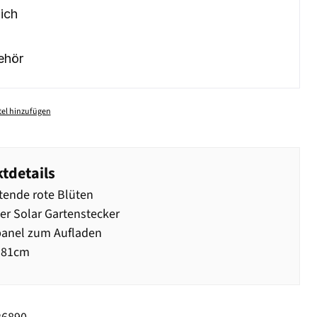
ich
ehör
el hinzufügen
tdetails
ende rote Blüten
r Solar Gartenstecker
panel zum Aufladen
 81cm