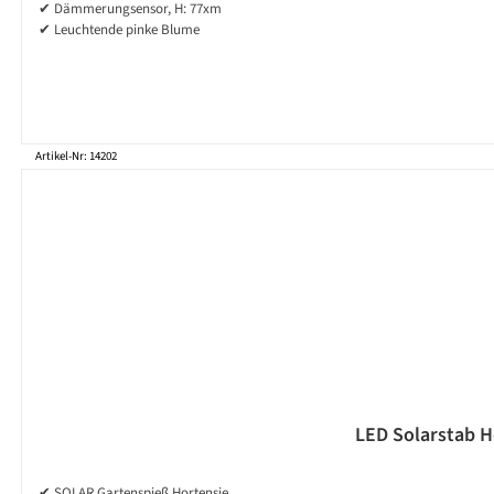
✔ Dämmerungsensor, H: 77xm
✔ Leuchtende pinke Blume
Artikel-Nr: 14202
LED Solarstab H
✔ SOLAR Gartenspieß Hortensie