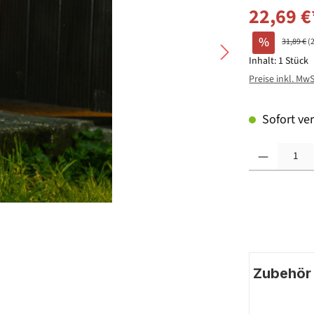
22,69 €
%
31,89 €
(
Inhalt:
1 Stück
Preise inkl. Mw
Sofort ver
Produkt Anzahl: G
Zubehör |