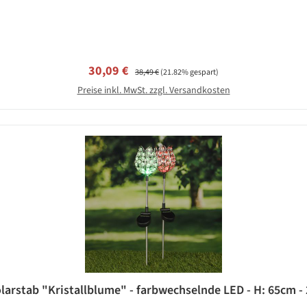
Verkaufspreis:
Regulärer Preis:
30,09 €
38,49 €
(21.82% gespart)
Preise inkl. MwSt. zzgl. Versandkosten
larstab "Kristallblume" - farbwechselnde LED - H: 65cm - 