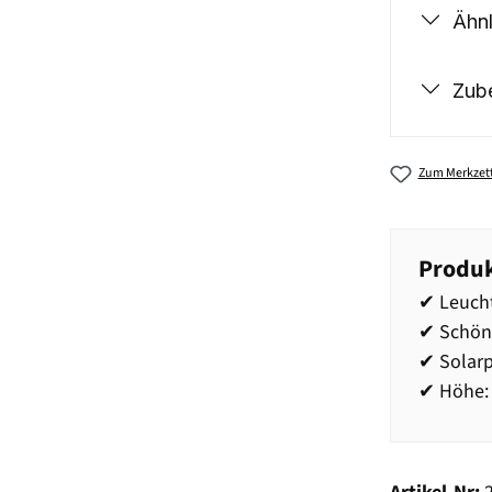
Ähnl
Zub
Zum Merkzett
Produk
✔ Leucht
✔ Schöne
✔ Solar
✔ Höhe: