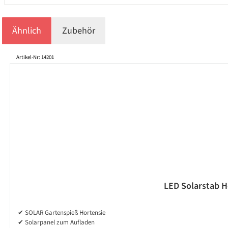
Ähnlich
Zubehör
Produktgalerie überspringen
Artikel-Nr: 14201
LED Solarstab H
✔ SOLAR Gartenspieß Hortensie
✔ Solarpanel zum Aufladen