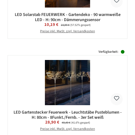
LED Solarstab FEUERWERK - Gartendeko - 90 warmweiße
LED - H: 90cm - Dämmerungssensor
Verkaufspreis:
10,19 €
Regulärer Preis:
23,99 €
(57.52% gespart)
Preise inkl. MwSt. zzgl. Versandkosten
Verfügbarkeit:
LED Gartenstecker Feuerwerk - Leuchtstäbe Pusteblumen -
H: 80cm - 8Funkt./Fernb. - 3er Set weiß
Verkaufspreis:
28,90 €
Regulärer Preis:
49,49 €
(41.6% gespart)
Preise inkl. MwSt. zzgl. Versandkosten