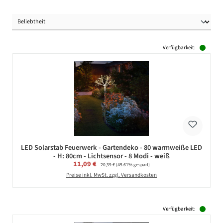
Verfügbarkeit:
LED Solarstab Feuerwerk - Gartendeko - 80 warmweiße LED
- H: 80cm - Lichtsensor - 8 Modi - weiß
Verkaufspreis:
11,09 €
Regulärer Preis:
20,39 €
(45.61% gespart)
Preise inkl. MwSt. zzgl. Versandkosten
Verfügbarkeit: