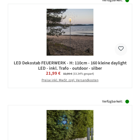
Verfügbarkeit:
LED Dekostab FEUERWERK - H: 110cm - 160 kleine daylight
LED - inkl. Trafo - outdoor - silber
Verkaufspreis:
21,99 €
Regulärer Preis:
32,99 €
(33.34% gespart)
Preise inkl. MwSt. zzgl. Versandkosten
Verfügbarkeit: