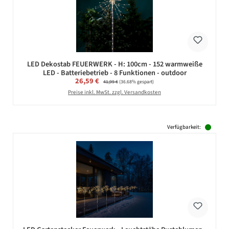
LED Dekostab FEUERWERK - H: 100cm - 152 warmweiße
LED - Batteriebetrieb - 8 Funktionen - outdoor
Verkaufspreis:
26,59 €
Regulärer Preis:
41,99 €
(36.68% gespart)
Preise inkl. MwSt. zzgl. Versandkosten
Verfügbarkeit: