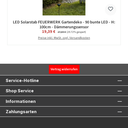
LED Solarstab FEUERWERK Gartendeko - 90 bunte LED - H:
100cm - Dämmerungssensor
Verkaufspreis:
19,39 €
Regulärer Preis:
27,59 €
(29.72% gespart)
Preise inkl. MwSt. zzgl. Versandkosten
Vertrag widerrufen
Service-Hotline
Shop Service
Informationen
Zahlungsarten