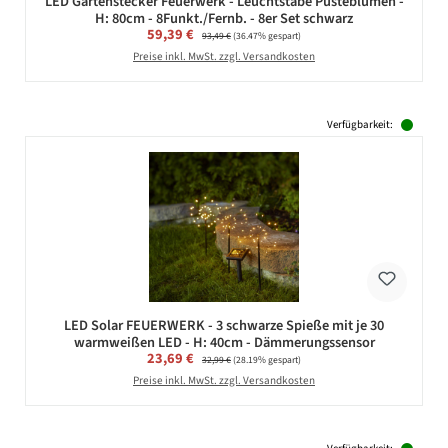
LED Gartenstecker Feuerwerk - Leuchtstäbe Pusteblumen -
H: 80cm - 8Funkt./Fernb. - 8er Set schwarz
Verkaufspreis:
59,39 €
Regulärer Preis:
93,49 €
(36.47% gespart)
Preise inkl. MwSt. zzgl. Versandkosten
Verfügbarkeit:
LED Solar FEUERWERK - 3 schwarze Spieße mit je 30
warmweißen LED - H: 40cm - Dämmerungssensor
Verkaufspreis:
23,69 €
Regulärer Preis:
32,99 €
(28.19% gespart)
Preise inkl. MwSt. zzgl. Versandkosten