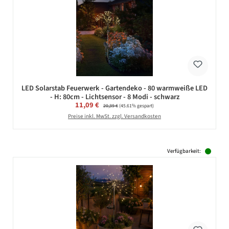
LED Solarstab Feuerwerk - Gartendeko - 80 warmweiße LED
- H: 80cm - Lichtsensor - 8 Modi - schwarz
Verkaufspreis:
11,09 €
Regulärer Preis:
20,39 €
(45.61% gespart)
Preise inkl. MwSt. zzgl. Versandkosten
Verfügbarkeit: