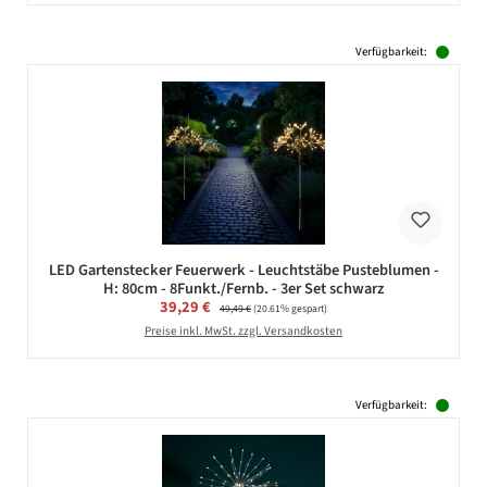
Verfügbarkeit:
LED Gartenstecker Feuerwerk - Leuchtstäbe Pusteblumen -
H: 80cm - 8Funkt./Fernb. - 3er Set schwarz
Verkaufspreis:
39,29 €
Regulärer Preis:
49,49 €
(20.61% gespart)
Preise inkl. MwSt. zzgl. Versandkosten
Verfügbarkeit: