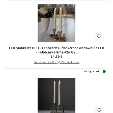
LED Stabkerze DUO - Echtwachs - flackernde warmweiße LED
- H: 25cm - creme - 2er Set
Inhalt:
2 Stück
(7,20 € / 1 Stück)
Regulärer Preis:
14,39 €
Preise inkl. MwSt. zzgl. Versandkosten
Verfügbarkeit: