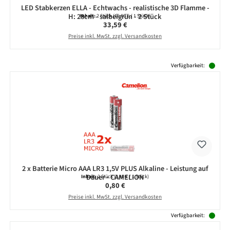
LED Stabkerzen ELLA - Echtwachs - realistische 3D Flamme -
H: 28cm - salbeigrün - 2 Stück
Inhalt:
2 Stück
(16,80 € / 1 Stück)
Regulärer Preis:
33,59 €
Preise inkl. MwSt. zzgl. Versandkosten
Produktgalerie überspringen
Verfügbarkeit:
2 x Batterie Micro AAA LR3 1,5V PLUS Alkaline - Leistung auf
Dauer - CAMELION
Inhalt:
2 Stück
(0,40 € / 1 Stück)
Regulärer Preis:
0,80 €
Preise inkl. MwSt. zzgl. Versandkosten
Verfügbarkeit: