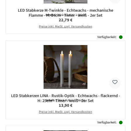
LED Stabkerze M-Twinkle - Echtwachs - mechanische
Flamme - H: 24cm - Timer - weiß - 2er Set
Inhalt:
2 Stück
(11,40 € / 1 Stück)
Regulärer Preis:
22,79 €
Preise inkl. MwSt. zzgl. Versandkosten
Verfügbarkeit:
LED Stabkerzen LINA - Rustik-Optik - Echtwachs - flackernd -
H: 25cm - Timer - weiß - 2er Set
Inhalt:
2 Stück
(6,95 € / 1 Stück)
Regulärer Preis:
13,90 €
Preise inkl. MwSt. zzgl. Versandkosten
Verfügbarkeit: