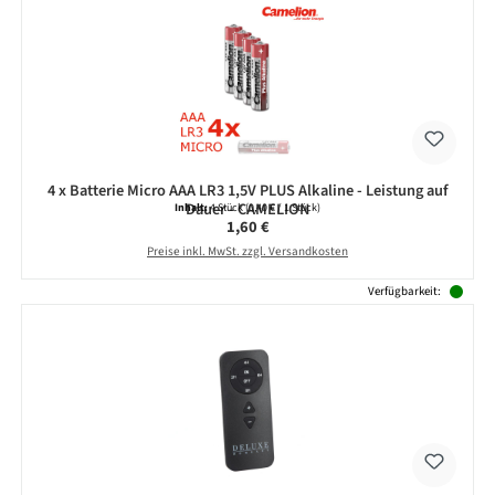
4 x Batterie Micro AAA LR3 1,5V PLUS Alkaline - Leistung auf
Dauer - CAMELION
Inhalt:
4 Stück
(0,40 € / 1 Stück)
Regulärer Preis:
1,60 €
Preise inkl. MwSt. zzgl. Versandkosten
Verfügbarkeit: