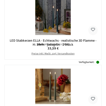
LED Stabkerzen ELLA - Echtwachs - realistische 3D Flamme -
H: 28cm - jadegrün - 2 Stück
Inhalt:
2 Stück
(16,80 € / 1 Stück)
Regulärer Preis:
33,59 €
Preise inkl. MwSt. zzgl. Versandkosten
Verfügbarkeit: