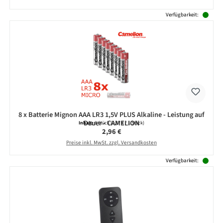
Verfügbarkeit:
8 x Batterie Mignon AAA LR3 1,5V PLUS Alkaline - Leistung auf
Dauer - CAMELION
Inhalt:
8 Stück
(0,37 € / 1 Stück)
Regulärer Preis:
2,96 €
Preise inkl. MwSt. zzgl. Versandkosten
Verfügbarkeit: