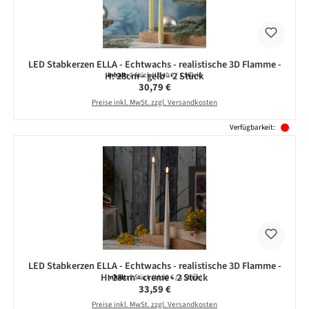
LED Stabkerzen ELLA - Echtwachs - realistische 3D Flamme -
H: 28cm - gelb - 2 Stück
Inhalt:
2 Stück
(15,40 € / 1 Stück)
Regulärer Preis:
30,79 €
Preise inkl. MwSt. zzgl. Versandkosten
Verfügbarkeit:
LED Stabkerzen ELLA - Echtwachs - realistische 3D Flamme -
H: 28cm - creme - 2 Stück
Inhalt:
2 Stück
(16,80 € / 1 Stück)
Regulärer Preis:
33,59 €
Preise inkl. MwSt. zzgl. Versandkosten