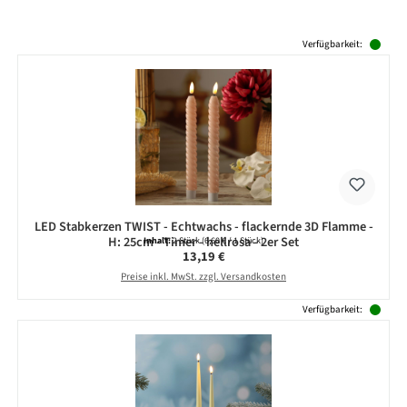
Produktgalerie überspringen
Verfügbarkeit:
LED Stabkerzen TWIST - Echtwachs - flackernde 3D Flamme -
H: 25cm - Timer - hellrosa - 2er Set
Inhalt:
2 Stück
(6,60 € / 1 Stück)
Regulärer Preis:
13,19 €
Preise inkl. MwSt. zzgl. Versandkosten
Verfügbarkeit: