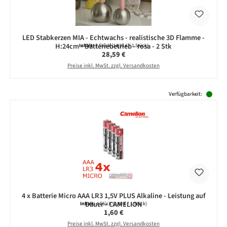
LED Stabkerzen MIA - Echtwachs - realistische 3D Flamme -
H:24cm - Batteriebetrieb - rosa - 2 Stk
Inhalt:
2 Stück
(14,30 € / 1 Stück)
Regulärer Preis:
28,59 €
Preise inkl. MwSt. zzgl. Versandkosten
Produktgalerie überspringen
Verfügbarkeit:
4 x Batterie Micro AAA LR3 1,5V PLUS Alkaline - Leistung auf
Dauer - CAMELION
Inhalt:
4 Stück
(0,40 € / 1 Stück)
Regulärer Preis:
1,60 €
Preise inkl. MwSt. zzgl. Versandkosten