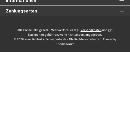
Informationen
Zahlungsarten
Alle Preise inkl. gesetzl. Mehrwertsteuer zzgl.
Versandkosten
und ggf.
Nachnahmegebühren, wenn nicht anders angegeben.
© 2026 www.lichterketten-experte.de - Alle Rechte vorbehalten. Theme by
ThemeWare®