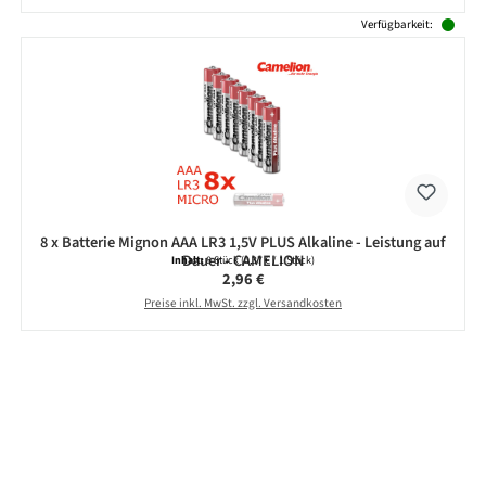
Verfügbarkeit:
8 x Batterie Mignon AAA LR3 1,5V PLUS Alkaline - Leistung auf
Dauer - CAMELION
Inhalt:
8 Stück
(0,37 € / 1 Stück)
Regulärer Preis:
2,96 €
Preise inkl. MwSt. zzgl. Versandkosten