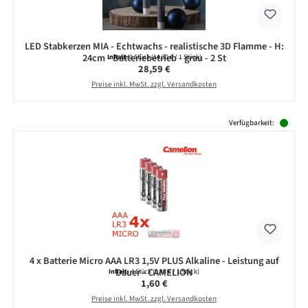
LED Stabkerzen MIA - Echtwachs - realistische 3D Flamme - H:
24cm - Batteriebetrieb - grau - 2 St
Inhalt:
2 Stück
(14,30 € / 1 Stück)
Regulärer Preis:
28,59 €
Preise inkl. MwSt. zzgl. Versandkosten
Produktgalerie überspringen
Verfügbarkeit:
4 x Batterie Micro AAA LR3 1,5V PLUS Alkaline - Leistung auf
Dauer - CAMELION
Inhalt:
4 Stück
(0,40 € / 1 Stück)
Regulärer Preis:
1,60 €
Preise inkl. MwSt. zzgl. Versandkosten