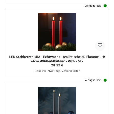
Verfügbarkeit:
LED Stabkerzen MIA - Echtwachs - realistische 3D Flamme - H:
24cm - Batteriebetrieb - rot - 2 Stk
Inhalt:
2 Stück
(14,30 € / 1 Stück)
Regulärer Preis:
28,59 €
Preise inkl. MwSt. zzgl. Versandkosten
Verfügbarkeit: