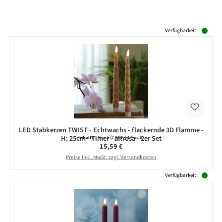
Produktgalerie überspringen
Verfügbarkeit:
LED Stabkerzen TWIST - Echtwachs - flackernde 3D Flamme -
H: 25cm - Timer - altrosa - 2er Set
Inhalt:
2 Stück
(7,80 € / 1 Stück)
Regulärer Preis:
15,59 €
Preise inkl. MwSt. zzgl. Versandkosten
Verfügbarkeit: