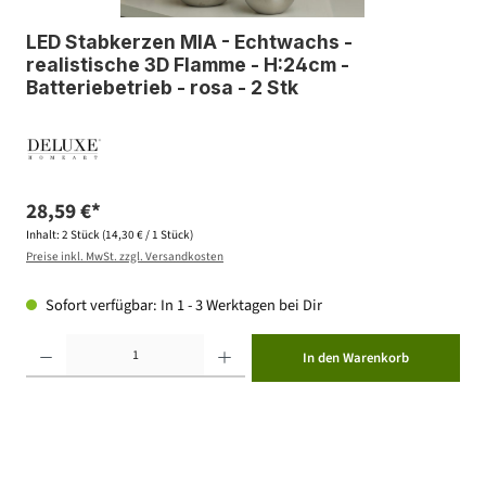
LED Stabkerzen MIA - Echtwachs -
realistische 3D Flamme - H:24cm -
Batteriebetrieb - rosa - 2 Stk
28,59 €*
Inhalt:
2 Stück
(14,30 € / 1 Stück)
Preise inkl. MwSt. zzgl. Versandkosten
Sofort verfügbar: In 1 - 3 Werktagen bei Dir
Produkt Anzahl: Gib den gewünschten Wert ein oder benutze die Schaltflächen um die Anzahl zu erhöhen ode
In den Warenkorb