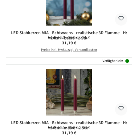
LED Stabkerzen MIA - Echtwachs - realistische 3D Flamme - H:
24cm - beere - 2 Stk
Inhalt:
2 Stück
(15,60 € / 1 Stück)
Regulärer Preis:
31,19 €
Preise inkl. MwSt. zzgl. Versandkosten
Verfügbarkeit:
LED Stabkerzen MIA - Echtwachs - realistische 3D Flamme - H:
24cm - malve - 2 Stk
Inhalt:
2 Stück
(15,60 € / 1 Stück)
Regulärer Preis:
31,19 €