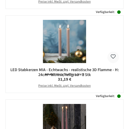
Preise inkl. MwSt. zzgl. Versandkosten
Verfügbarkeit:
LED Stabkerzen MIA - Echtwachs - realistische 3D Flamme - H:
24cm - altrosa/hellgrau - 2 Stk
Inhalt:
2 Stück
(15,60 € / 1 Stück)
Regulärer Preis:
31,19 €
Preise inkl. MwSt. zzgl. Versandkosten
Verfügbarkeit: