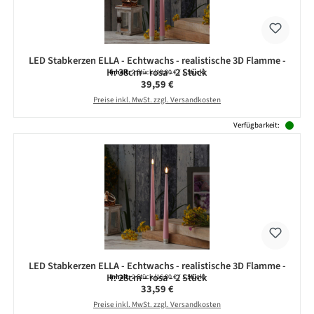
LED Stabkerzen ELLA - Echtwachs - realistische 3D Flamme -
H: 38cm - rosa - 2 Stück
Inhalt:
2 Stück
(19,80 € / 1 Stück)
Regulärer Preis:
39,59 €
Preise inkl. MwSt. zzgl. Versandkosten
Verfügbarkeit:
LED Stabkerzen ELLA - Echtwachs - realistische 3D Flamme -
H: 28cm - rosa - 2 Stück
Inhalt:
2 Stück
(16,80 € / 1 Stück)
Regulärer Preis:
33,59 €
Preise inkl. MwSt. zzgl. Versandkosten