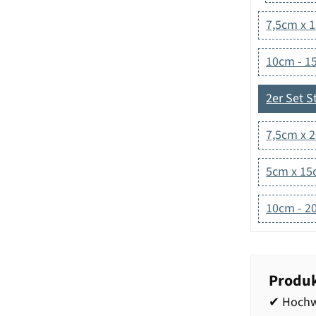
7,5cm x 
10cm - 1
2er Set 
7,5cm x 
5cm x 1
10cm - 2
Produk
✔ Hochwe