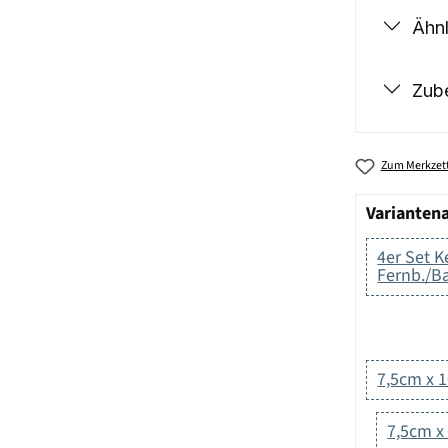
Ähnl
Zub
Zum Merkzett
Varianten
4er Set K
Fernb./Ba
7,5cm x 
7,5cm x