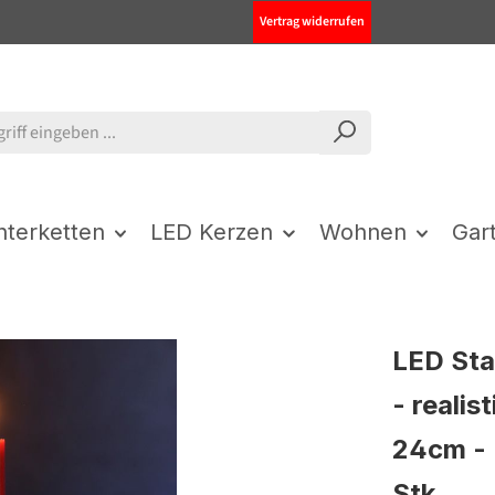
Vertrag widerrufen
chterketten
LED Kerzen
Wohnen
Gar
LED Sta
- reali
24cm - B
Stk