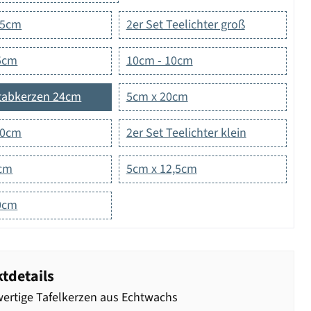
15cm
2er Set Teelichter groß
5cm
10cm - 10cm
Stabkerzen 24cm
5cm x 20cm
20cm
2er Set Teelichter klein
5cm
5cm x 12,5cm
0cm
tdetails
rtige Tafelkerzen aus Echtwachs