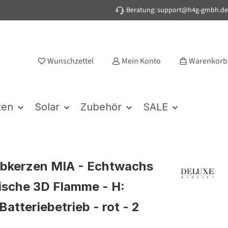
Beratung: support@h4g-gmbh.de
Wunschzettel
Mein Konto
Warenkorb
ten
Solar
Zubehör
SALE
bkerzen MIA - Echtwachs
stische 3D Flamme - H:
atteriebetrieb - rot - 2