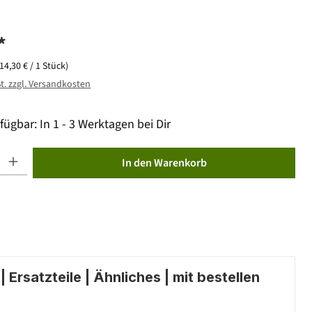
*
(14,30 € / 1 Stück)
St. zzgl. Versandkosten
fügbar: In 1 - 3 Werktagen bei Dir
ib den gewünschten Wert ein oder benutze die Schaltflächen um die Anzahl zu erhöhen od
In den Warenkorb
 Ersatzteile | Ähnliches | mit bestellen