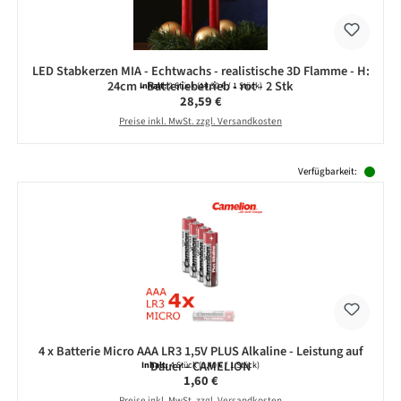
LED Stabkerzen MIA - Echtwachs - realistische 3D Flamme - H:
24cm - Batteriebetrieb - rot - 2 Stk
Inhalt:
2 Stück
(14,30 € / 1 Stück)
Regulärer Preis:
28,59 €
Preise inkl. MwSt. zzgl. Versandkosten
Produktgalerie überspringen
Verfügbarkeit:
4 x Batterie Micro AAA LR3 1,5V PLUS Alkaline - Leistung auf
Dauer - CAMELION
Inhalt:
4 Stück
(0,40 € / 1 Stück)
Regulärer Preis:
1,60 €
Preise inkl. MwSt. zzgl. Versandkosten