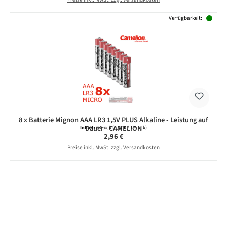
Verfügbarkeit:
8 x Batterie Mignon AAA LR3 1,5V PLUS Alkaline - Leistung auf
Dauer - CAMELION
Inhalt:
8 Stück
(0,37 € / 1 Stück)
Regulärer Preis:
2,96 €
Preise inkl. MwSt. zzgl. Versandkosten