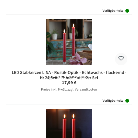
Produktgalerie überspringen
Verfügbarkeit:
LED Stabkerzen LINA - Rustik-Optik - Echtwachs - flackernd -
H: 24,5cm - Timer - rot - 2er Set
Inhalt:
2 Stück
(9,00 € / 1 Stück)
Regulärer Preis:
17,99 €
Preise inkl. MwSt. zzgl. Versandkosten
Verfügbarkeit: