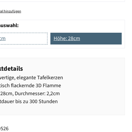
el hinzufügen
auswahl:
8cm
Höhe: 28cm
tdetails
rtige, elegante Tafelkerzen
tisch flackernde 3D Flamme
 28cm, Durchmesser: 2,2cm
dauer bis zu 300 Stunden
9526