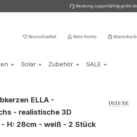
Beratung: support@h4g-gmbh.de
Wunschzettel
Mein Konto
Warenkorb
ten
Solar
Zubehör
SALE
bkerzen ELLA -
hs - realistische 3D
- H: 28cm - weiß - 2 Stück