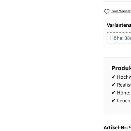
Zum Merkzett
Varianten
Höhe: 3
Produk
✔ Hochwe
✔ Realis
✔ Höhe:
✔ Leucht
Artikel-Nr: