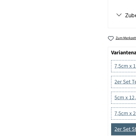
Zub
Zum Merkzett
Varianten
7,5cm x 
2er Set T
5cm x 12
7,5cm x 
2er Set 