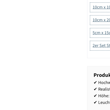
10cm x 
10cm x 
5cm x 1
2er Set 
Produk
✔ Hochwe
✔ Realis
✔ Höhe:
✔ Leucht