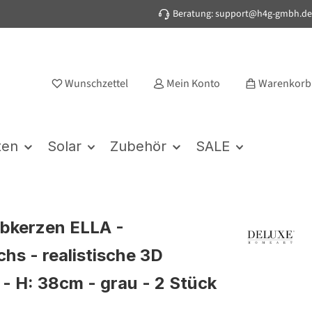
Beratung: support@h4g-gmbh.de
Wunschzettel
Mein Konto
Warenkorb
ten
Solar
Zubehör
SALE
bkerzen ELLA -
hs - realistische 3D
- H: 38cm - grau - 2 Stück