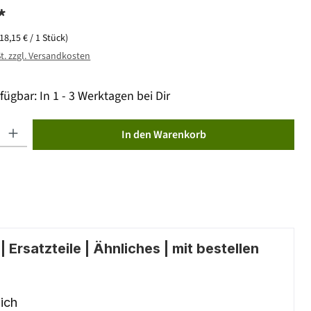
*
(18,15 € / 1 Stück)
St. zzgl. Versandkosten
fügbar: In 1 - 3 Werktagen bei Dir
ib den gewünschten Wert ein oder benutze die Schaltflächen um die Anzahl zu erhöhen od
In den Warenkorb
 Ersatzteile | Ähnliches | mit bestellen
ich