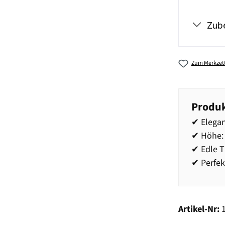
Zub
Zum Merkzett
Produk
✔ Elegan
✔ Höhe: 
✔ Edle T
✔ Perfek
Artikel-Nr: