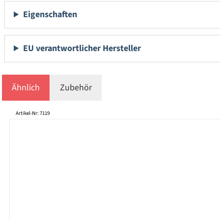
Eigenschaften
EU verantwortlicher Hersteller
Ähnlich
Zubehör
Produktgalerie überspringen
Artikel-Nr: 7119