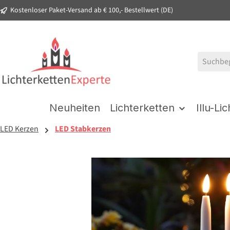
Kostenloser Paket-Versand ab € 100,- Bestellwert (DE)
springen
Zur Hauptnavigation springen
Neuheiten
Lichterketten
Illu-Li
LED Kerzen
LED Stabkerzen
Bildergalerie überspringen