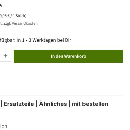
*
(9,95 € / 1 Stück)
St. zzgl. Versandkosten
fügbar: In 1 - 3 Werktagen bei Dir
ib den gewünschten Wert ein oder benutze die Schaltflächen um die Anzahl zu erhöhen od
In den Warenkorb
 Ersatzteile | Ähnliches | mit bestellen
ich