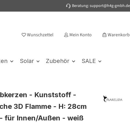
Beratung: support@h4g-gmbh.de
Wunschzettel
Mein Konto
Warenkorb
ten
Solar
Zubehör
SALE
bkerzen - Kunststoff -
ische 3D Flamme - H: 28cm
 - für Innen/Außen - weiß