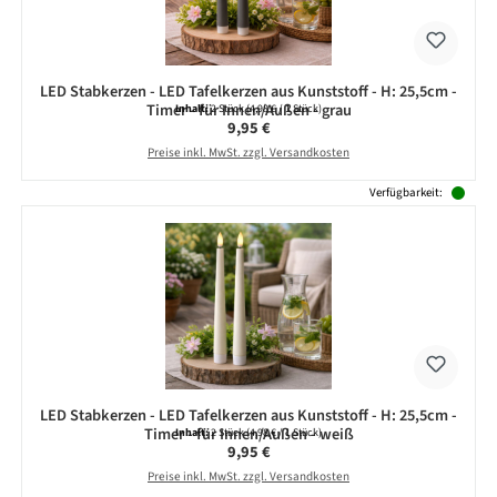
LED Stabkerzen - LED Tafelkerzen aus Kunststoff - H: 25,5cm -
Timer - für Innen/Außen - grau
Inhalt:
2 Stück
(4,98 € / 1 Stück)
Regulärer Preis:
9,95 €
Preise inkl. MwSt. zzgl. Versandkosten
Verfügbarkeit:
LED Stabkerzen - LED Tafelkerzen aus Kunststoff - H: 25,5cm -
Timer - für Innen/Außen - weiß
Inhalt:
2 Stück
(4,98 € / 1 Stück)
Regulärer Preis:
9,95 €
Preise inkl. MwSt. zzgl. Versandkosten