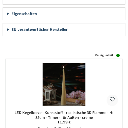
Eigenschaften
EU verantwortlicher Hersteller
Produktgalerie überspringen
Verfügbarkeit:
LED Kegelkerze - Kunststoff - realistische 3D Flamme - H:
35cm - Timer - für Außen - creme
Regulärer Preis:
11,99 €