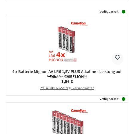
Produktgalerie überspringen
Verfügbarkeit:
4 x Batterie Mignon AA LR6 1,5V PLUS Alkaline - Leistung auf
Dauer - CAMELION
Inhalt:
4 Stück
(0,39 € / 1 Stück)
Regulärer Preis:
1,56 €
Preise inkl. MwSt. zzgl. Versandkosten
Verfügbarkeit: