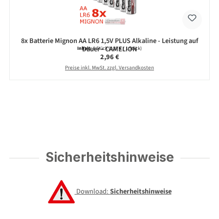
8x Batterie Mignon AA LR6 1,5V PLUS Alkaline - Leistung auf
Dauer - CAMELION
Inhalt:
8 Stück
(0,37 € / 1 Stück)
Regulärer Preis:
2,96 €
Preise inkl. MwSt. zzgl. Versandkosten
Sicherheitshinweise
Download:
Sicherheitshinweise