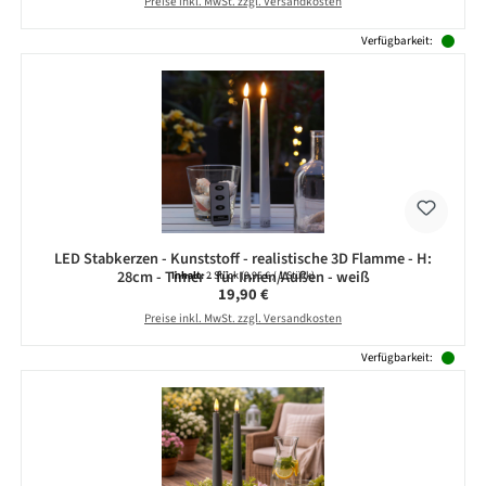
Preise inkl. MwSt. zzgl. Versandkosten
Verfügbarkeit:
LED Stabkerzen - Kunststoff - realistische 3D Flamme - H:
28cm - Timer - für Innen/Außen - weiß
Inhalt:
2 Stück
(9,95 € / 1 Stück)
Regulärer Preis:
19,90 €
Preise inkl. MwSt. zzgl. Versandkosten
Verfügbarkeit: