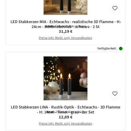
LED Stabkerzen MIA - Echtwachs - realistische 3D Flamme - H:
24cm - Batteriebetrieb - schwarz - 2 St
Inhalt:
2 Stück
(15,60 € / 1 Stück)
Regulärer Preis:
31,19 €
Preise inkl. MwSt. zzgl. Versandkosten
Verfügbarkeit:
LED Stabkerzen LINA - Rustik-Optik - Echtwachs - 3D Flamme
- H: 14cm - Timer - grau - 2er Set
Inhalt:
2 Stück
(6,05 € / 1 Stück)
Regulärer Preis:
12,09 €
Preise inkl. MwSt. zzgl. Versandkosten