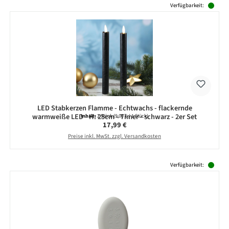
Verfügbarkeit:
LED Stabkerzen Flamme - Echtwachs - flackernde
warmweiße LED - H: 25cm - Timer - schwarz - 2er Set
Inhalt:
2 Stück
(9,00 € / 1 Stück)
Regulärer Preis:
17,99 €
Preise inkl. MwSt. zzgl. Versandkosten
Produktgalerie überspringen
Verfügbarkeit: