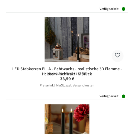
Produktgalerie überspringen
Verfügbarkeit:
LED Stabkerzen ELLA - Echtwachs - realistische 3D Flamme -
H: 28cm - schwarz - 2 Stück
Inhalt:
2 Stück
(16,80 € / 1 Stück)
Regulärer Preis:
33,59 €
Preise inkl. MwSt. zzgl. Versandkosten
Verfügbarkeit: