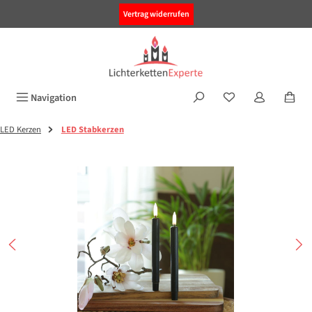
alt springen
Vertrag widerrufen
Navigation
LED Kerzen
LED Stabkerzen
Bildergalerie überspringen