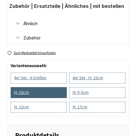
Zubehör | Ersatzteile | Ähnliches | mit bestellen
Ähnlich
Zubehör
Zum Merkzettel hinzufügen
Variantenauswahl:
4er Set - 4 Größen
4er Set - H: 15cm
H: 15cm
H: 9,5cm
H: 12cm
H: 17cm
Produktdetails