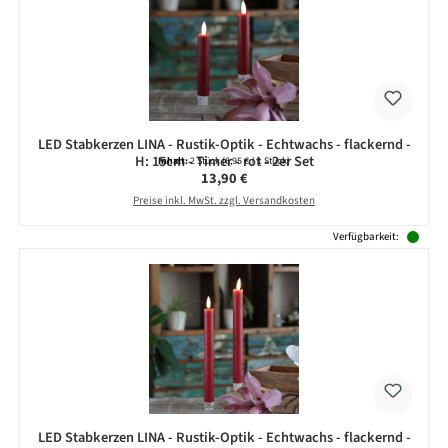
LED Stabkerzen LINA - Rustik-Optik - Echtwachs - flackernd -
H: 15cm - Timer - rot - 2er Set
Inhalt:
2 Stück
(6,95 € / 1 Stück)
Regulärer Preis:
13,90 €
Preise inkl. MwSt. zzgl. Versandkosten
Verfügbarkeit:
LED Stabkerzen LINA - Rustik-Optik - Echtwachs - flackernd -