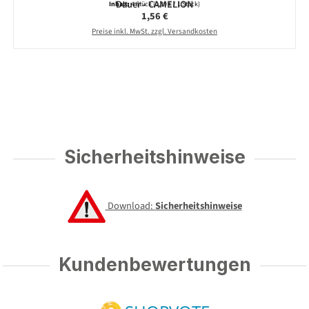
Dauer - CAMELION
Inhalt:
4 Stück
(0,39 € / 1 Stück)
Regulärer Preis:
1,56 €
Preise inkl. MwSt. zzgl. Versandkosten
Sicherheitshinweise
Download:
Sicherheitshinweise
Kundenbewertungen