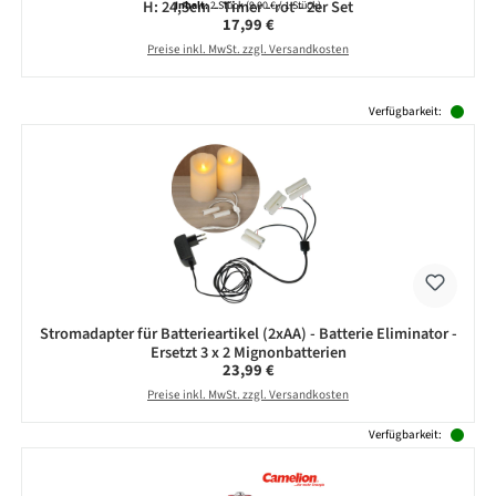
H: 24,5cm - Timer - rot - 2er Set
Inhalt:
2 Stück
(9,00 € / 1 Stück)
Regulärer Preis:
17,99 €
Preise inkl. MwSt. zzgl. Versandkosten
Produktgalerie überspringen
Verfügbarkeit:
Stromadapter für Batterieartikel (2xAA) - Batterie Eliminator -
Ersetzt 3 x 2 Mignonbatterien
Regulärer Preis:
23,99 €
Preise inkl. MwSt. zzgl. Versandkosten
Verfügbarkeit: