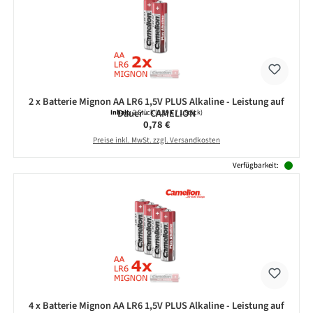
2 x Batterie Mignon AA LR6 1,5V PLUS Alkaline - Leistung auf
Dauer - CAMELION
Inhalt:
2 Stück
(0,39 € / 1 Stück)
Regulärer Preis:
0,78 €
Preise inkl. MwSt. zzgl. Versandkosten
Verfügbarkeit:
4 x Batterie Mignon AA LR6 1,5V PLUS Alkaline - Leistung auf