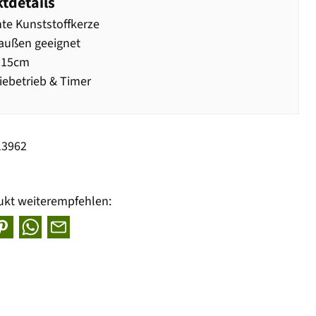
tdetails
te Kunststoffkerze
außen geeignet
 15cm
iebetrieb & Timer
13962
ukt weiterempfehlen: