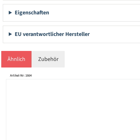
Eigenschaften
EU verantwortlicher Hersteller
Ähnlich
Zubehör
Produktgalerie überspringen
Artikel-Nr: 1664