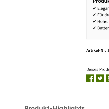
Produk
✔ Elegan
✔ Für dr
✔ Höhe:
✔ Batter
Artikel-Nr:
Dieses Prod
Produkt-Highlights