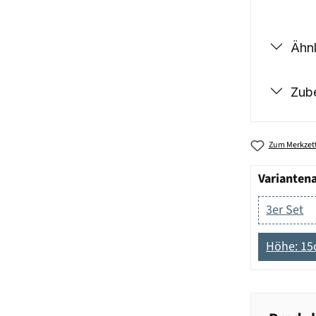
Ähnl
Zub
Zum Merkzett
Varianten
3er Set
Höhe: 1