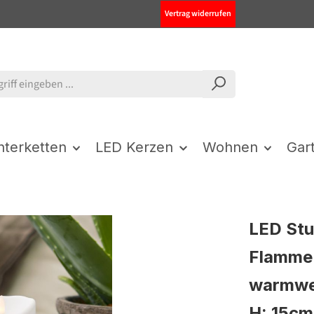
Vertrag widerrufen
chterketten
LED Kerzen
Wohnen
Gar
LED St
Flamme 
warmwe
H: 15cm 