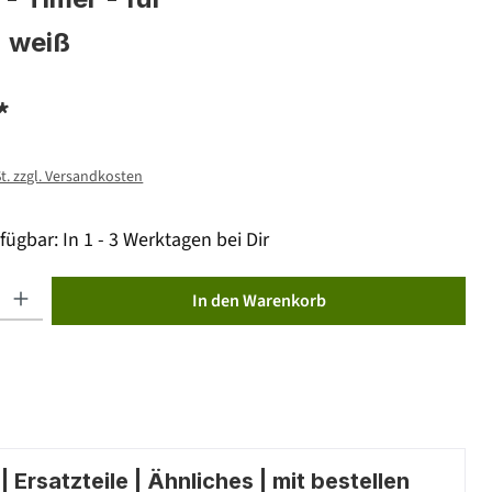
 weiß
*
St. zzgl. Versandkosten
fügbar: In 1 - 3 Werktagen bei Dir
ib den gewünschten Wert ein oder benutze die Schaltflächen um die Anzahl zu erhöhen od
In den Warenkorb
 Ersatzteile | Ähnliches | mit bestellen