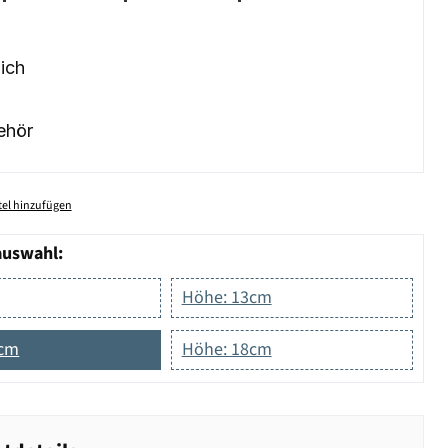
ich
ehör
el hinzufügen
auswahl:
Höhe: 13cm
5cm
Höhe: 18cm