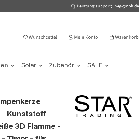
Beratung: support@h4g-gmbh.de
Wunschzettel
Mein Konto
Warenkorb
ten
Solar
Zubehör
SALE
umpenkerze
- Kunststoff -
iße 3D Flamme -
- Timer - für