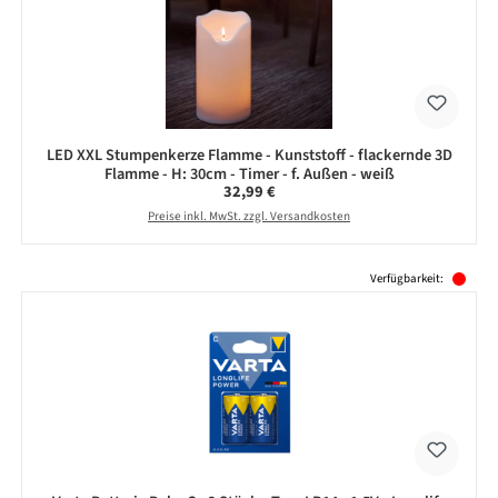
LED XXL Stumpenkerze Flamme - Kunststoff - flackernde 3D
Flamme - H: 30cm - Timer - f. Außen - weiß
Regulärer Preis:
32,99 €
Preise inkl. MwSt. zzgl. Versandkosten
Produktgalerie überspringen
Verfügbarkeit: