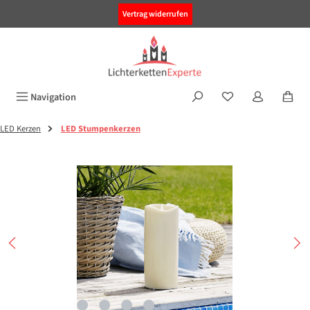
alt springen
Vertrag widerrufen
Navigation
LED Kerzen
LED Stumpenkerzen
Bildergalerie überspringen