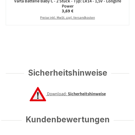
Varta Batterie Baby C - 2 Stück - Typ: LR14 - 1,5V - Longlife
Power
Regulärer Preis:
3,69 €
Preise inkl. MwSt. zzgl. Versandkosten
Sicherheitshinweise
Download:
Sicherheitshinweise
Kundenbewertungen