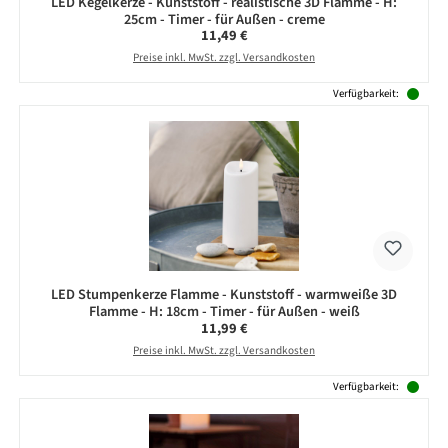
LED Kegelkerze - Kunststoff - realistische 3D Flamme - H:
25cm - Timer - für Außen - creme
Regulärer Preis:
11,49 €
Preise inkl. MwSt. zzgl. Versandkosten
Verfügbarkeit:
LED Stumpenkerze Flamme - Kunststoff - warmweiße 3D
Flamme - H: 18cm - Timer - für Außen - weiß
Regulärer Preis:
11,99 €
Preise inkl. MwSt. zzgl. Versandkosten
Verfügbarkeit: