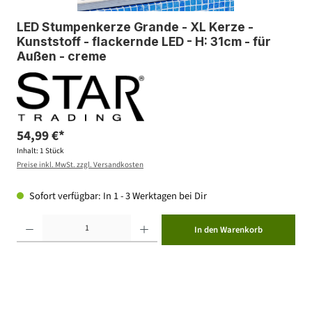
LED Stumpenkerze Grande - XL Kerze -
Kunststoff - flackernde LED - H: 31cm - für
Außen - creme
54,99 €*
Inhalt:
1 Stück
Preise inkl. MwSt. zzgl. Versandkosten
Sofort verfügbar: In 1 - 3 Werktagen bei Dir
Produkt Anzahl: Gib den gewünschten Wert ein oder benutze die Schaltflächen um die Anzahl zu erhöhen ode
In den Warenkorb