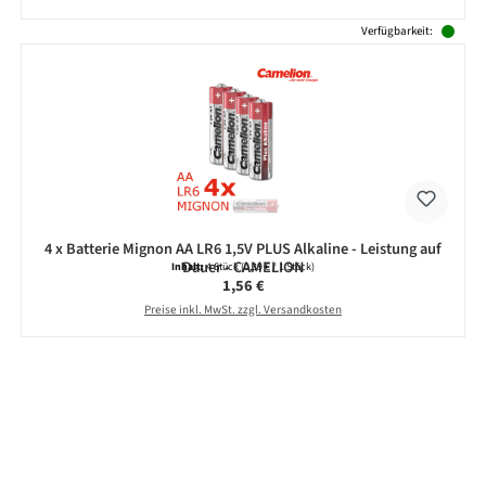
Verfügbarkeit:
4 x Batterie Mignon AA LR6 1,5V PLUS Alkaline - Leistung auf
Dauer - CAMELION
Inhalt:
4 Stück
(0,39 € / 1 Stück)
Regulärer Preis:
1,56 €
Preise inkl. MwSt. zzgl. Versandkosten