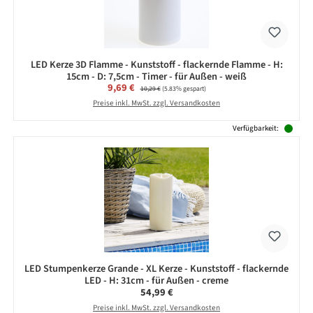
LED Kerze 3D Flamme - Kunststoff - flackernde Flamme - H:
15cm - D: 7,5cm - Timer - für Außen - weiß
Verkaufspreis:
9,69 €
Regulärer Preis:
10,29 €
(5.83% gespart)
Preise inkl. MwSt. zzgl. Versandkosten
Verfügbarkeit:
LED Stumpenkerze Grande - XL Kerze - Kunststoff - flackernde
LED - H: 31cm - für Außen - creme
Regulärer Preis:
54,99 €
Preise inkl. MwSt. zzgl. Versandkosten