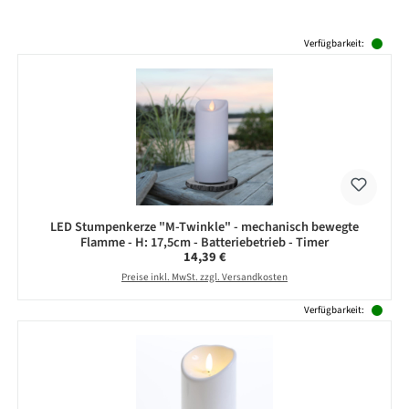
Produktgalerie überspringen
Verfügbarkeit:
LED Stumpenkerze "M-Twinkle" - mechanisch bewegte
Flamme - H: 17,5cm - Batteriebetrieb - Timer
Regulärer Preis:
14,39 €
Preise inkl. MwSt. zzgl. Versandkosten
Verfügbarkeit: