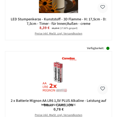
LED Stumpenkerze - Kunststoff - 3D Flamme - H: 17,5cm - D:
7,5cm - Timer - für Innen/Außen - creme
Verkaufspreis:
8,39 €
Regulärer Preis:
10,19 €
(17.66% gespart)
Preise inkl. MwSt. zzgl. Versandkosten
Produktgalerie überspringen
Verfügbarkeit:
2 x Batterie Mignon AA LR6 1,5V PLUS Alkaline - Leistung auf
Dauer - CAMELION
Inhalt:
2 Stück
(0,39 € / 1 Stück)
Regulärer Preis:
0,78 €
Preise inkl. MwSt. zzgl. Versandkosten