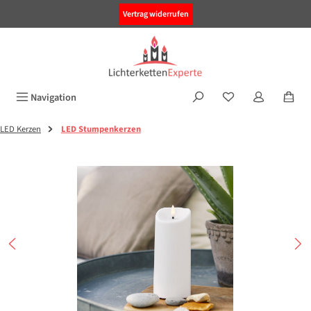
alt springen
Vertrag widerrufen
Navigation
LED Kerzen
LED Stumpenkerzen
Bildergalerie überspringen