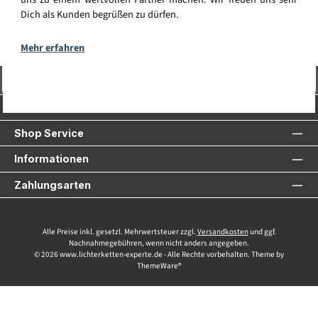
Dich als Kunden begrüßen zu dürfen.
Mehr erfahren
Vertrag widerrufen
Service-Hotline
Shop Service
Informationen
Zahlungsarten
Alle Preise inkl. gesetzl. Mehrwertsteuer zzgl.
Versandkosten
und ggf.
Nachnahmegebühren, wenn nicht anders angegeben.
© 2026 www.lichterketten-experte.de - Alle Rechte vorbehalten. Theme by
ThemeWare®