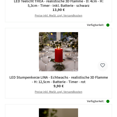
LED Teelicht THEA - realistische 3D Flamme - D: 4cm - H:
5,3cm - Timer - inkl. Batterie - schwarz
Regulärer Preis:
13,90 €
Preise inkl. MwSt. zzgl. Versandkosten
Verfügbarkeit:
LED Stumpenkerze LINA - Echtwachs - realistische 3D Flamme
- H: 12,5cm - Batterie - Timer - rot
Regulärer Preis:
9,90 €
Preise inkl. MwSt. zzgl. Versandkosten
Verfügbarkeit: