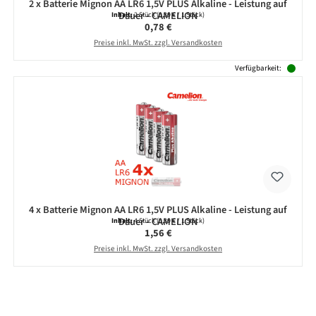
2 x Batterie Mignon AA LR6 1,5V PLUS Alkaline - Leistung auf
Dauer - CAMELION
Inhalt:
2 Stück
(0,39 € / 1 Stück)
Regulärer Preis:
0,78 €
Preise inkl. MwSt. zzgl. Versandkosten
Verfügbarkeit:
4 x Batterie Mignon AA LR6 1,5V PLUS Alkaline - Leistung auf
Dauer - CAMELION
Inhalt:
4 Stück
(0,39 € / 1 Stück)
Regulärer Preis:
1,56 €
Preise inkl. MwSt. zzgl. Versandkosten