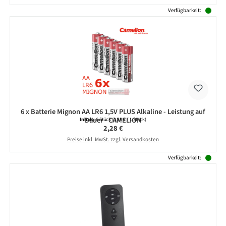
Verfügbarkeit:
6 x Batterie Mignon AA LR6 1,5V PLUS Alkaline - Leistung auf
Dauer - CAMELION
Inhalt:
6 Stück
(0,38 € / 1 Stück)
Regulärer Preis:
2,28 €
Preise inkl. MwSt. zzgl. Versandkosten
Verfügbarkeit: