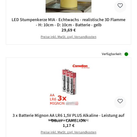
LED Stumpenkerze MIA - Echtwachs - realistische 3D Flamme
- H: 10cm - D: 10cm - Batterie - gelb
Regulärer Preis:
29,69 €
Preise inkl. MwSt. zzgl. Versandkosten
Produktgalerie überspringen
Verfügbarkeit:
3 x Batterie Mignon AA LR6 1,5V PLUS Alkaline - Leistung auf
Dauer - CAMELION
Inhalt:
3 Stück
(0,39 € / 1 Stück)
Regulärer Preis:
1,17 €
Preise inkl. MwSt. zzgl. Versandkosten